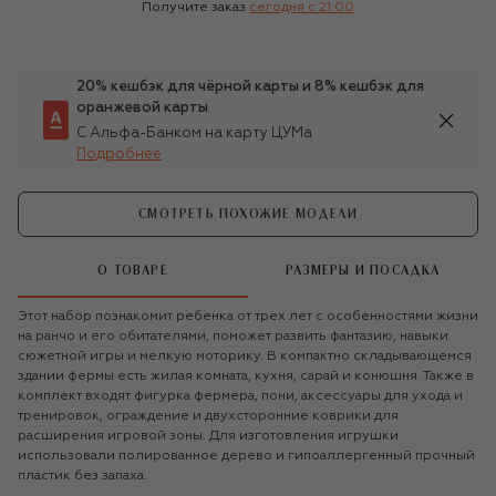
Получите заказ
сегодня c 21:00
20% кешбэк для чёрной карты и 8% кешбэк для
оранжевой карты
С Альфа-Банком на карту ЦУМа
Подробнее
СМОТРЕТЬ ПОХОЖИЕ МОДЕЛИ
О ТОВАРЕ
РАЗМЕРЫ И ПОСАДКА
Этот набор познакомит ребенка от трех лет с особенностями жизни
на ранчо и его обитателями, поможет развить фантазию, навыки
сюжетной игры и мелкую моторику. В компактно складывающемся
здании фермы есть жилая комната, кухня, сарай и конюшня. Также в
комплект входят фигурка фермера, пони, аксессуары для ухода и
тренировок, ограждение и двухсторонние коврики для
расширения игровой зоны. Для изготовления игрушки
использовали полированное дерево и гипоаллергенный прочный
пластик без запаха.