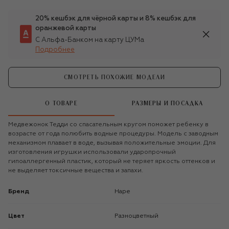
20% кешбэк для чёрной карты и 8% кешбэк для
оранжевой карты
С Альфа-Банком на карту ЦУМа
Подробнее
СМОТРЕТЬ ПОХОЖИЕ МОДЕЛИ
О ТОВАРЕ
РАЗМЕРЫ И ПОСАДКА
Медвежонок Тедди со спасательным кругом поможет ребенку в
возрасте от года полюбить водные процедуры. Модель с заводным
механизмом плавает в воде, вызывая положительные эмоции. Для
изготовления игрушки использовали ударопрочный
гипоаллергенный пластик, который не теряет яркость оттенков и
не выделяет токсичные вещества и запахи.
Бренд
Hape
Цвет
Разноцветный