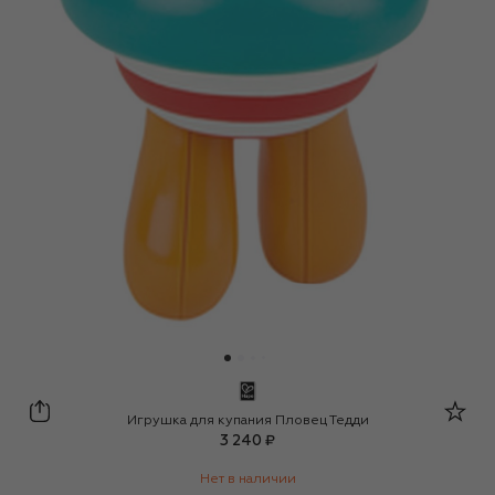
Hape
Игрушка для купания Пловец Тедди
3 240 ₽
Нет в наличии