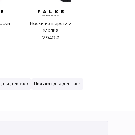
оски
Носки из шерсти и
Хлопковые носки
хлопка
2 940 ₽
1 755 ₽
 для девочек
Пижамы для девочек