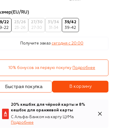
азмер
(EU/RU)
19/22
23/26
27/30
31/34
39/42
19-22
23-26
27-30
31-34
39-42
Получите заказ
сегодня c 20:00
10% бонусов за первую покупку
Подробнее
В корзину
Быстрая покупка
20% кешбэк для чёрной карты и 8%
кешбэк для оранжевой карты
С Альфа-Банком на карту ЦУМа
Подробнее