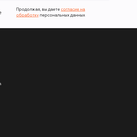
Продолжая, вы даете
согласие на
е
обработку
персональных данных
а