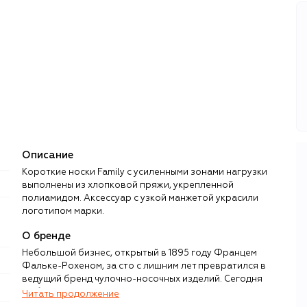
Описание
Короткие носки Family с усиленными зонами нагрузки
выполнены из хлопковой пряжи, укрепленной
полиамидом. Аксессуар с узкой манжетой украсили
логотипом марки.
:
О бренде
Небольшой бизнес, открытый в 1895 году Францем
Фальке-Рохеном, за сто с лишним лет превратился в
ведущий бренд чулочно-носочных изделий. Сегодня
фабрики немецкой компании под управлением
Читать продолжение
четвертого поколения семьи Фальке работают в