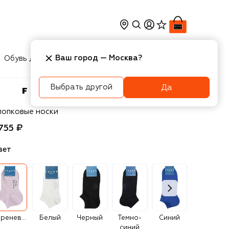
Ваш город —
Москва
?
Обувь для мальчиков
Игрушки
Аксесcуары
Выбрать другой
Да
lke
лопковые носки
 755 ₽
вет
Сиреневый
Белый
Черный
Темно-
Синий
Розовый
синий