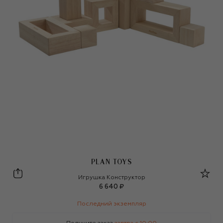
PLAN TOYS
Plan Toys
Игрушка Конструктор
6 640 ₽
Последний экземпляр