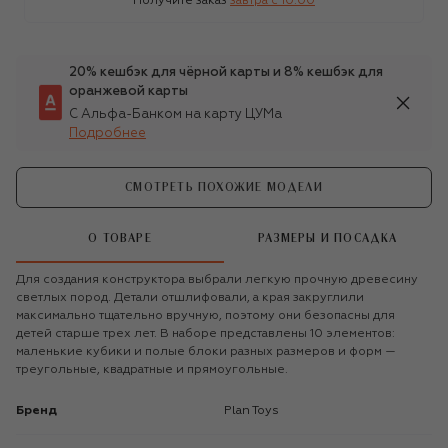
Получите заказ
завтра c 10:00
20% кешбэк для чёрной карты и 8% кешбэк для
оранжевой карты
С Альфа-Банком на карту ЦУМа
Подробнее
СМОТРЕТЬ ПОХОЖИЕ МОДЕЛИ
О ТОВАРЕ
РАЗМЕРЫ И ПОСАДКА
Для создания конструктора выбрали легкую прочную древесину
светлых пород. Детали отшлифовали, а края закруглили
максимально тщательно вручную, поэтому они безопасны для
детей старше трех лет. В наборе представлены 10 элементов:
маленькие кубики и полые блоки разных размеров и форм —
треугольные, квадратные и прямоугольные.
Бренд
Plan Toys