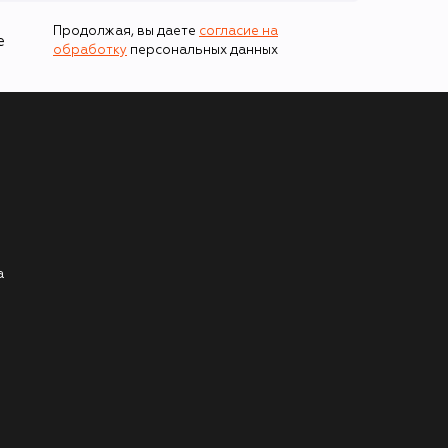
Продолжая, вы даете
согласие на
е
обработку
персональных данных
а