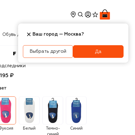
Ваш город —
Москва
?
Обувь для мальчиков
Игрушки
Аксесcуары
Выбрать другой
Да
lke
одследники
 195 ₽
вет
Фуксия
Белый
Темно-
Синий
синий