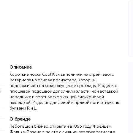
Описание
Короткие носки Cool Kick выполнили из стрейчевого
материала на основе полиэстера, который
поддерживает на коже ощущение прохлады. Модель с
плюшевой подошвой дополнили эластичной вставкой
на заднике и противоскользящей силиконовой
накладкой. Изделия для левой и правой ноги отмечены
буквами R и L.
О бренде
Небольшой бизнес, открытый в 1895 году Францем
Фальке-Рохеном, за сто с лишним лет превратился в