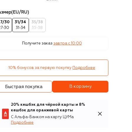
азмер
(EU/RU)
27/30
31/34
35/38
27-30
31-34
35-38
Получите заказ
завтра c 10:00
10% бонусов за первую покупку
Подробнее
В корзину
Быстрая покупка
20% кешбэк для чёрной карты и 8%
кешбэк для оранжевой карты
С Альфа-Банком на карту ЦУМа
Подробнее