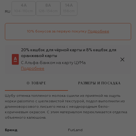
4A
8A
14A
104-110cm
128-134cm
158cm
RU
10% бонусов за первую покупку
Подробнее
20% кешбэк для чёрной карты и 8% кешбэк для
оранжевой карты
С Альфа-Банком на карту ЦУМа
Подробнее
О ТОВАРЕ
РАЗМЕРЫ И ПОСАДКА
Шубу оттенка топленого молока сшили из приятной на ощупь
норки palomino с шелковистой текстурой, подол выполнили из
длинноворсового лисьего меха с неоднородным бело-
коричневым окрасом. С этим материалом перекликается отделка
объемного капюшона.
Бренд
FurLand