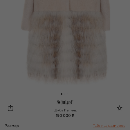
FurLand
Шуба Регина
190 000 ₽
Размер
Таблица размеров