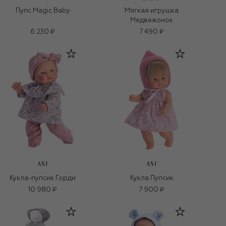
Пупс Magic Baby
Мягкая игрушка
Медвежонок
6 230 ₽
7 490 ₽
ASI
ASI
Кукла-пупсик Горди
Кукла Пупсик
10 980 ₽
7 900 ₽