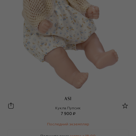
ASI
Asi
Кукла Пупсик
7 900 ₽
Последний экземпляр