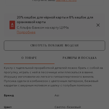
Получите заказ
завтра c 18:00
20% кешбэк для чёрной карты и 8% кешбэк для
оранжевой карты
С Альфа-Банком на карту ЦУМа
Подробнее
СМОТРЕТЬ ПОХОЖИЕ МОДЕЛИ
О ТОВАРЕ
РАЗМЕРЫ И ПОСАДКА
Куклу с тщательной проработкой деталей можно брать с собой на
прогулку, играть с ней в песочнице или плескаться в ванне.
Игрушку изготовили из легкого гипоаллергенного винила.
Пупсика одели в комбинезон с цветочным паттерном, бежевый
кардиган с ажурным мотивом и шапку с голубым помпоном.
Бренд
Asi
Цвет
Светло-бежевый