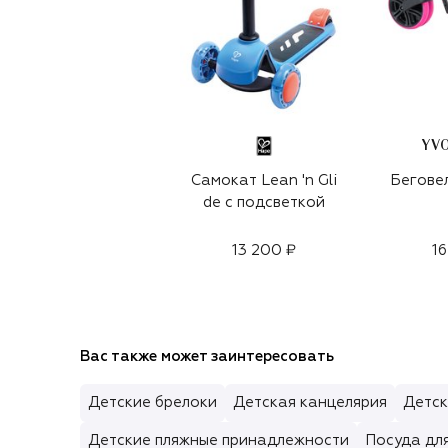
YV
Самокат Lean 'n Gli
Беговел
de с подсветкой
13 200 ₽
16
Вас также может заинтересовать
Детские брелоки
Детская канцелярия
Детск
Детские пляжные принадлежности
Посуда дл