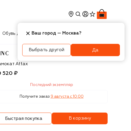
Ваш город —
Москва
?
Обувь для мальчиков
Игрушки
Аксесcуары
Выбрать другой
Да
INC
INC
амокат Attax
0 520 ₽
Последний экземпляр
Получите заказ
9 августа c 10:00
В корзину
Быстрая покупка