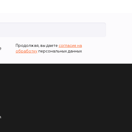
Продолжая, вы даете
согласие на
е
обработку
персональных данных
а