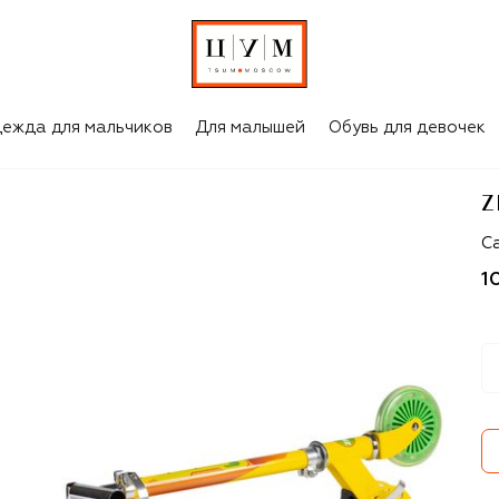
ежда для мальчиков
Для малышей
Обувь для девочек
Z
Z
С
1