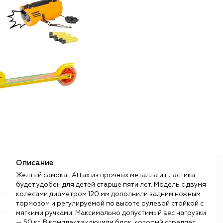
Описание
Желтый самокат Attax из прочных металла и пластика
будет удобен для детей старше пяти лет. Модель с двумя
колесами диаметром 120 мм дополнили задним ножным
тормозом и регулируемой по высоте рулевой стойкой с
мягкими ручками. Максимально допустимый вес нагрузки
— 50 кг. В комплект включили блок, который стреляет