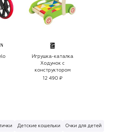
ON
elo
Игрушка-каталка
Беговел First Ride
Ходунок с
конструктором
12 490 ₽
12 480 ₽
тички
Детские кошельки
Очки для детей