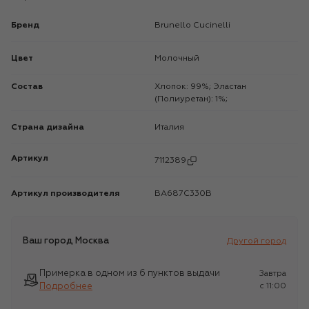
Бренд
Brunello Cucinelli
Цвет
Молочный
Состав
Хлопок: 99%; Эластан
(Полиуретан): 1%;
Страна дизайна
Италия
Артикул
7112389
Артикул производителя
BA687C330B
Ваш город
Москва
Другой город
Примерка в одном из 6 пунктов выдачи
Завтра
Подробнее
c 11:00