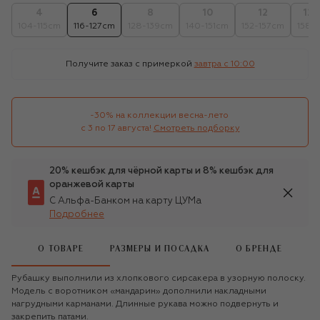
4
6
8
10
12
12+
104-115cm
116-127cm
128-139cm
140-151cm
152-157cm
158c
Получите заказ с примеркой
завтра c 10:00
-30% на коллекции весна-лето 

с 3 по 17 августа!
Смотреть подборку
20% кешбэк для чёрной карты и 8% кешбэк для
оранжевой карты
С Альфа-Банком на карту ЦУМа
Подробнее
О ТОВАРЕ
РАЗМЕРЫ И ПОСАДКА
О БРЕНДЕ
Рубашку выполнили из хлопкового сирсакера в узорную полоску.
Модель с воротником «мандарин» дополнили накладными
нагрудными карманами. Длинные рукава можно подвернуть и
закрепить патами.