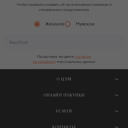
Чтобы первыми узнавать об эксклюзивных новинках и
специальных предложениях
Женское
Мужское
Продолжая, вы даете
согласие
на обработку
персональных данных
О ЦУМ
О магазине
ОНЛАЙН ПОКУПКИ
Новости и события
Вопросы и ответы
УСЛУГИ
Бутики и ПВЗ ЦУМ
Мобильное приложение
Контакты
Шопинг-сервисы
КОНТАКТЫ
Доставка