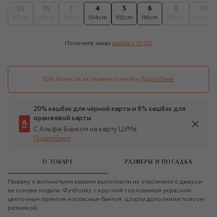
2S
3S
3
4
5
6
8
10
90cm
96cm
96cm
104cm
110cm
116cm
128cm
140cm
Получите заказ
завтра c 15:00
10% бонусов за первую покупку
Подробнее
20% кешбэк для чёрной карты и 8% кешбэк для
оранжевой карты
С Альфа-Банком на карту ЦУМа
Подробнее
О ТОВАРЕ
РАЗМЕРЫ И ПОСАДКА
Пижаму с волнистыми краями выполнили из эластичного джерси
на основе модала. Футболку с круглой горловиной украсили
цветочным принтом и атласным бантом. Шорты дополнили поясом-
резинкой.