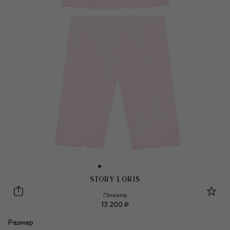
STORY LORIS
Story Loris
Пижама
13 200 ₽
Размер