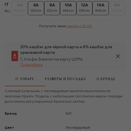
IT
4A
6A
8A
10A
12A
14A
16A
106cm
120cm
132cm
144cm
156cm
164cm
172cm
RU
Получите заказ
завтра c 10:00
20% кешбэк для чёрной карты и 8% кешбэк для
оранжевой карты
С Альфа-Банком на карту ЦУМа
Подробнее
О ТОВАРЕ
РАЗМЕРЫ И ПОСАДКА
О БРЕНДЕ
Слитный купальник с леопардовым принтом выполнили из
нейлона стрейч. Модель с небольшим логотипом марки спереди
дополнили регулируемой бретелью халтер.
Бренд
N21
Цвет
Леопардовый