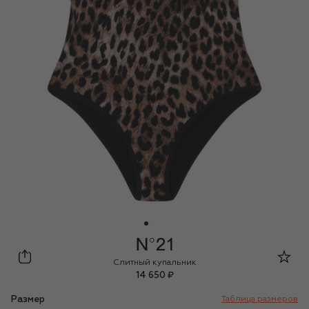
N21
Слитный купальник
14 650 ₽
Размер
Таблица размеров