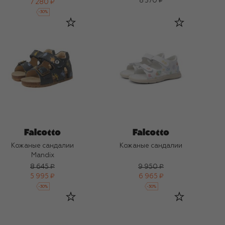
8 370 ₽
7 280 ₽
-
30
%
Кожаные сандалии
Кожаные сандалии
Mandix
8 645 ₽
9 950 ₽
5 995 ₽
6 965 ₽
-
30
%
-
30
%