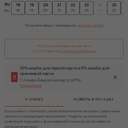
RU
18
19
20
21
22
23
24
25
2
18
19
20
21
22
23
24
25
2
RU
Получите заказ с примеркой
сегодня c 21:00
-30% на коллекции весна-лето 

с 3 по 17 августа!
Смотреть подборку
20% кешбэк для чёрной карты и 8% кешбэк для
оранжевой карты
С Альфа-Банком на карту ЦУМа
Подробнее
О ТОВАРЕ
РАЗМЕРЫ И ПОСАДКА
Босоножки с плетеной союзкой выполнили из кожи с цветочным
принтом и мерцающим напылением. Модель на резиновой
рифленой подошве с формованной стелькой застегивается
ремешком велкро.