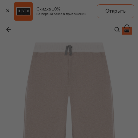
Скидка 10%
Открыть
ELEVENTY
на первый заказ в приложении
Хлопковые брюки
-
13 350 ₽