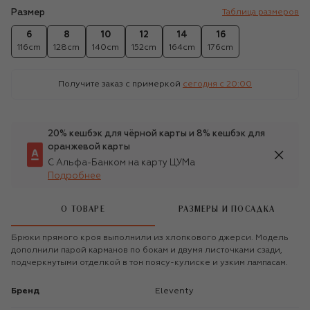
Размер
Таблица размеров
6
8
10
12
14
16
116cm
128cm
140cm
152cm
164cm
176cm
Получите заказ с примеркой
сегодня c 20:00
20% кешбэк для чёрной карты и 8% кешбэк для
оранжевой карты
С Альфа-Банком на карту ЦУМа
Подробнее
О ТОВАРЕ
РАЗМЕРЫ И ПОСАДКА
Брюки прямого кроя выполнили из хлопкового джерси. Модель
дополнили парой карманов по бокам и двумя листочками сзади,
подчеркнутыми отделкой в тон поясу-кулиске и узким лампасам.
Бренд
Eleventy