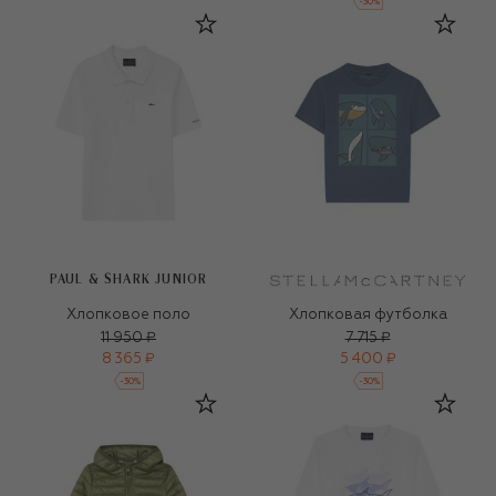
-
30
%
PAUL & SHARK JUNIOR
Хлопковое поло
Хлопковая футболка
11 950 ₽
7 715 ₽
8 365 ₽
5 400 ₽
-
30
%
-
30
%