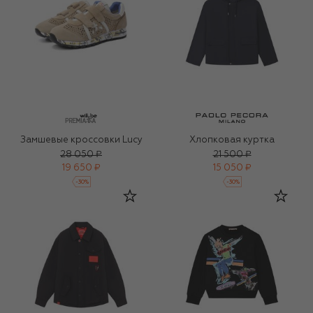
Замшевые кроссовки Lucy
Хлопковая куртка
28 050 ₽
21 500 ₽
19 650 ₽
15 050 ₽
-
30
%
-
30
%