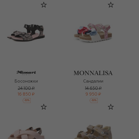
Босоножки
Сандалии
24 100 ₽
14 650 ₽
16 850 ₽
9 950 ₽
-
30
%
-
30
%