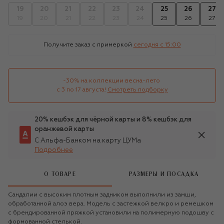
19
20
21
22
23
24
25
26
27
19
20
21
22
23
24
25
26
27
Получите заказ с примеркой
сегодня c 15:00
-30% на коллекции весна-лето 

с 3 по 17 августа!
Смотреть подборку
20% кешбэк для чёрной карты и 8% кешбэк для
оранжевой карты
С Альфа-Банком на карту ЦУМа
Подробнее
О ТОВАРЕ
РАЗМЕРЫ И ПОСАДКА
Сандалии с высоким плотным задником выполнили из замши,
обработанной алоэ вера. Модель с застежкой велкро и ремешком
с брендированной пряжкой установили на полимерную подошву с
формованной стелькой.