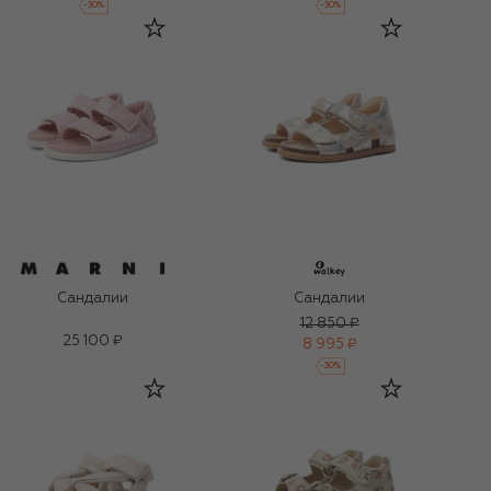
-
30
%
-
30
%
Сандалии
Сандалии
12 850 ₽
25 100 ₽
8 995 ₽
-
30
%