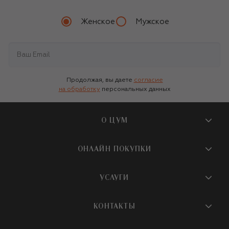
Женское
Мужское
Продолжая, вы даете
согласие
на обработку
персональных данных
О ЦУМ
О магазине
ОНЛАЙН ПОКУПКИ
Новости и события
Вопросы и ответы
УСЛУГИ
Бутики и ПВЗ ЦУМ
Мобильное приложение
Контакты
Шопинг-сервисы
КОНТАКТЫ
Доставка
Наша история
Шопинг со стилистом ЦУМ
Обмен и возврат