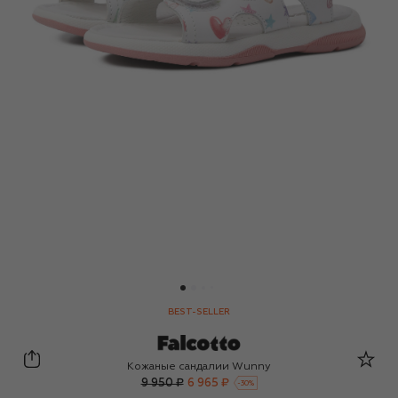
BEST-SELLER
Falcotto
Кожаные сандалии Wunny
9 950 ₽
6 965 ₽
-
30
%