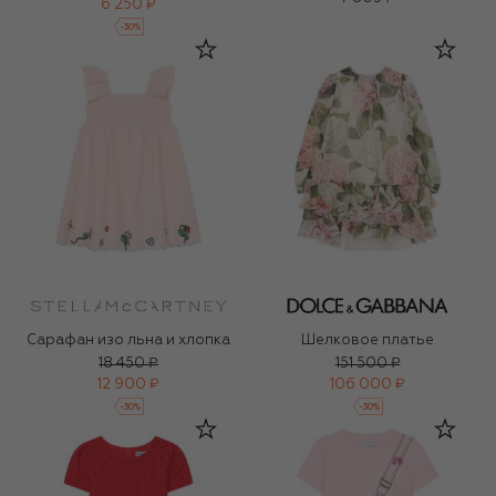
6 250 ₽
-
30
%
Сарафан изо льна и хлопка
Шелковое платье
18 450 ₽
151 500 ₽
12 900 ₽
106 000 ₽
-
30
%
-
30
%