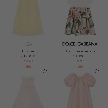
Платье
Хлопковое платье
28 200 ₽
59 900 ₽
19 740 ₽
41 950 ₽
-
30
%
-
30
%