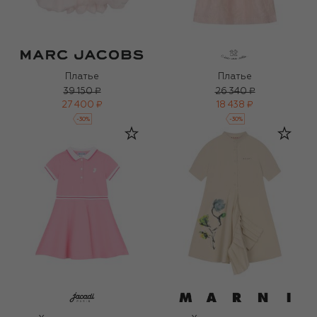
Платье
Платье
39 150 ₽
26 340 ₽
27 400 ₽
18 438 ₽
-
30
%
-
30
%