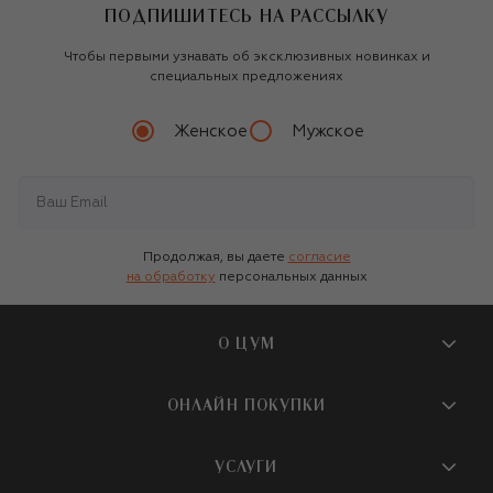
ПОДПИШИТЕСЬ НА РАССЫЛКУ
Чтобы первыми узнавать об эксклюзивных новинках и
специальных предложениях
Женское
Мужское
Продолжая, вы даете
согласие
на обработку
персональных данных
О ЦУМ
О магазине
ОНЛАЙН ПОКУПКИ
Новости и события
Вопросы и ответы
УСЛУГИ
Бутики и ПВЗ ЦУМ