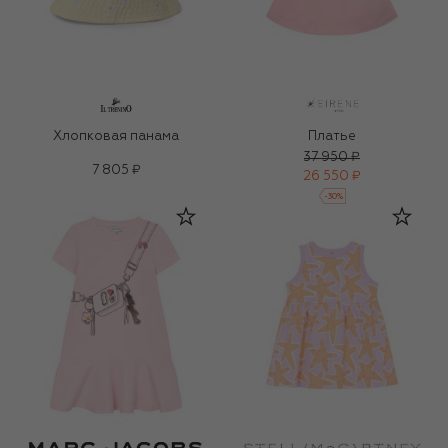
Хлопковая панама
Платье
37 950 ₽
7 805 ₽
26 550 ₽
-
30
%