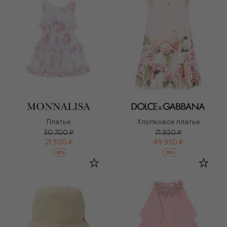
Платье
Хлопковое платье
30 700 ₽
71 950 ₽
21 500 ₽
49 950 ₽
-
30
%
-
30
%