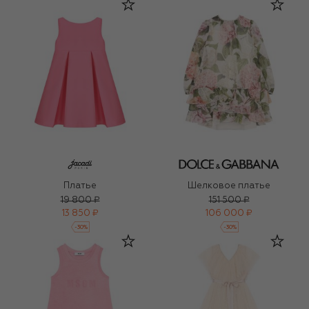
Платье
Шелковое платье
19 800 ₽
151 500 ₽
13 850 ₽
106 000 ₽
-
30
%
-
30
%