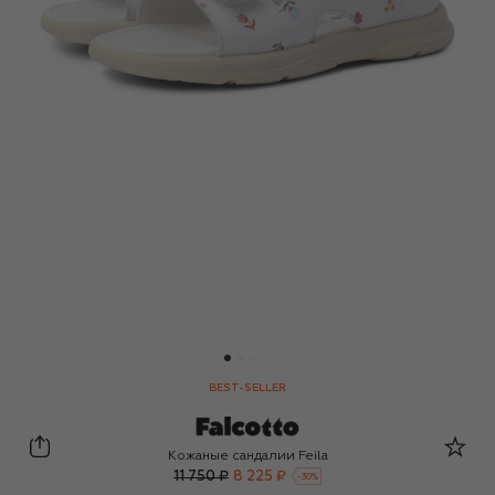
BEST-SELLER
Falcotto
Кожаные сандалии Feila
11 750 ₽
8 225 ₽
-
30
%