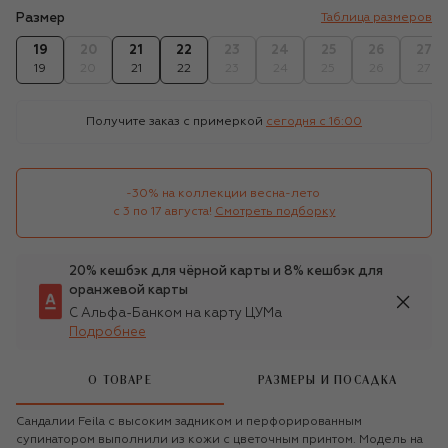
Размер
Таблица размеров
19
20
21
22
23
24
25
26
27
19
20
21
22
23
24
25
26
27
Получите заказ с примеркой
сегодня c 16:00
-30% на коллекции весна-лето 

с 3 по 17 августа!
Смотреть подборку
20% кешбэк для чёрной карты и 8% кешбэк для
оранжевой карты
С Альфа-Банком на карту ЦУМа
Подробнее
О ТОВАРЕ
РАЗМЕРЫ И ПОСАДКА
Сандалии Feila с высоким задником и перфорированным
супинатором выполнили из кожи с цветочным принтом. Модель на