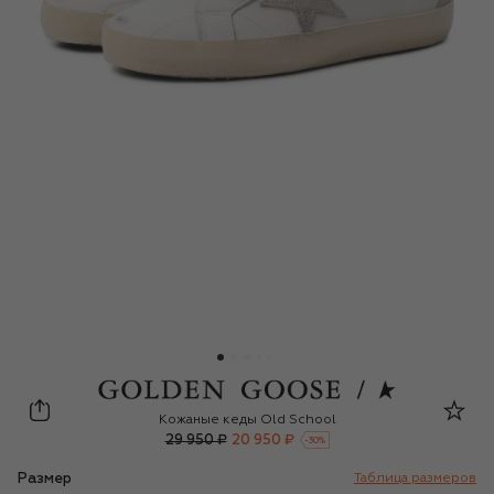
Golden Goose Deluxe Brand
Кожаные кеды Old School
29 950 ₽
20 950 ₽
-
30
%
Размер
Таблица размеров