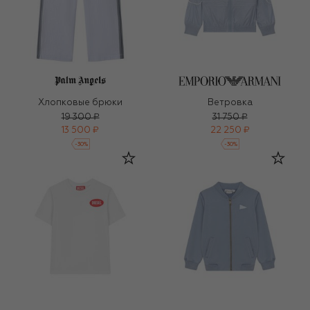
Хлопковые брюки
Ветровка
19 300 ₽
31 750 ₽
13 500 ₽
22 250 ₽
-
30
%
-
30
%