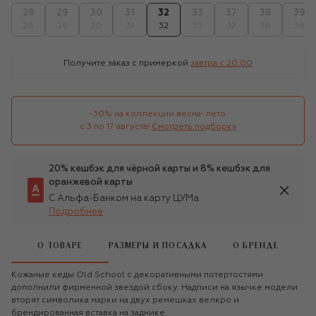
28
29
30
31
32
33
37
38
39
28
29
30
31
32
33
37
38
39
Получите заказ с примеркой
завтра c 20:00
-30% на коллекции весна-лето 

с 3 по 17 августа!
Смотреть подборку
20% кешбэк для чёрной карты и 8% кешбэк для
оранжевой карты
С Альфа-Банком на карту ЦУМа
Подробнее
О ТОВАРЕ
РАЗМЕРЫ И ПОСАДКА
О БРЕНДЕ
Кожаные кеды Old School с декоративными потертостями
дополнили фирменной звездой сбоку. Надписи на язычке модели
вторят символика марки на двух ремешках велкро и
брендированная вставка на заднике.