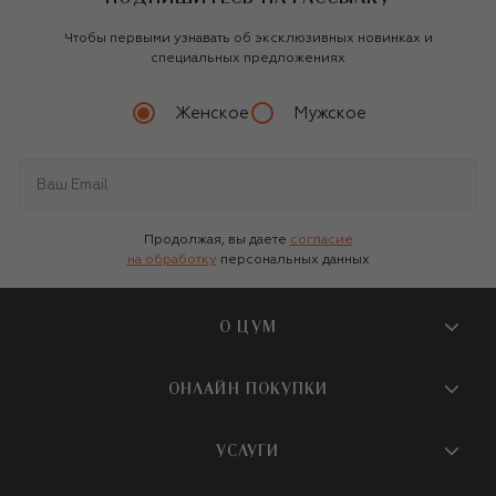
Чтобы первыми узнавать об эксклюзивных новинках и
специальных предложениях
Женское
Мужское
Продолжая, вы даете
согласие
на обработку
персональных данных
О ЦУМ
О магазине
ОНЛАЙН ПОКУПКИ
Новости и события
Вопросы и ответы
УСЛУГИ
Бутики и ПВЗ ЦУМ
Мобильное приложение
Контакты