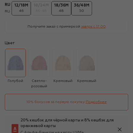
RU
12/18M
18/24M
18/36M
36/48M
46
46-48
48
50
RU
Получите заказ с примеркой
завтра c 17:00
Цвет
Голубой
Светло-
Кремовый
Кремовый
розовый
10% бонусов за первую покупку
Подробнее
20% кешбэк для чёрной карты и 8% кешбэк для
оранжевой карты
С Альфа-Банком на карту ЦУМа