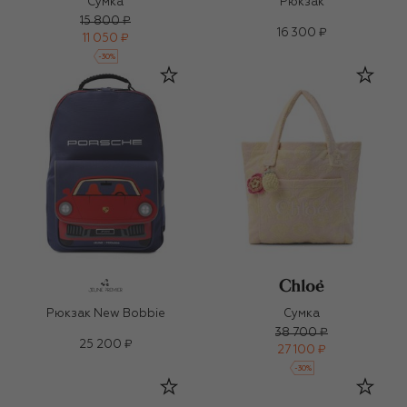
Сумка
Рюкзак
15 800 ₽
16 300 ₽
11 050 ₽
-
30
%
Рюкзак New Bobbie
Сумка
38 700 ₽
25 200 ₽
27 100 ₽
-
30
%