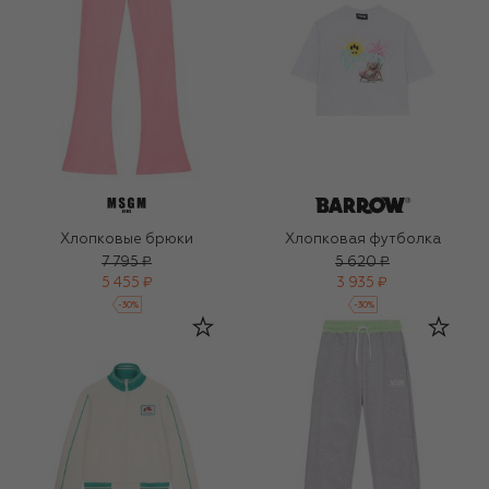
Хлопковые брюки
Хлопковая футболка
7 795 ₽
5 620 ₽
5 455 ₽
3 935 ₽
-
30
%
-
30
%