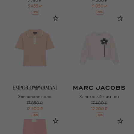
7 795 ₽
14 500 ₽
5 455 ₽
9 950 ₽
-
30
%
-
30
%
Хлопковое поло
Хлопковый свитшот
17 850 ₽
17 400 ₽
12 500 ₽
12 200 ₽
-
30
%
-
30
%