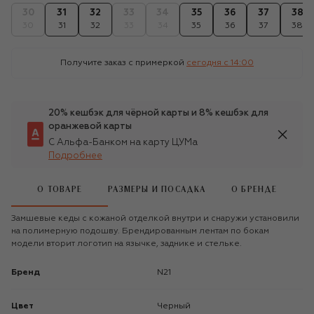
30
31
32
33
34
35
36
37
38
30
31
32
33
34
35
36
37
38
Получите заказ с примеркой
сегодня c 14:00
20% кешбэк для чёрной карты и 8% кешбэк для
оранжевой карты
С Альфа-Банком на карту ЦУМа
Подробнее
О ТОВАРЕ
РАЗМЕРЫ И ПОСАДКА
О БРЕНДЕ
Замшевые кеды с кожаной отделкой внутри и снаружи установили
на полимерную подошву. Брендированным лентам по бокам
модели вторит логотип на язычке, заднике и стельке.
Бренд
N21
Цвет
Черный