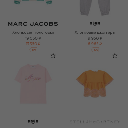
Хлопковая толстовка
Хлопковые джоггеры
19 050 ₽
9 950 ₽
13 350 ₽
6 965 ₽
-
30
%
-
30
%