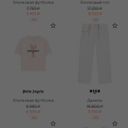
Хлопковая футболка
Хлопковый топ
7 795 ₽
17 250 ₽
5 455 ₽
12 100 ₽
-
30
%
-
30
%
Хлопковая футболка
Джинсы
9 985 ₽
16 800 ₽
6 995 ₽
11 750 ₽
-
30
%
-
30
%