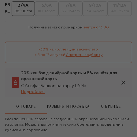
FR
3/4А
5/6А
7/8А
9/10А
11/12А
98-110cm
110-122cm
122-134cm
134-146cm
146-152cm
1
RU
Получите заказ с примеркой
завтра c 13:00
-30% на коллекции весна-лето 

с 3 по 17 августа!
Смотреть подборку
20% кешбэк для чёрной карты и 8% кешбэк для
оранжевой карты
С Альфа-Банком на карту ЦУМа
Подробнее
О ТОВАРЕ
РАЗМЕРЫ И ПОСАДКА
О БРЕНДЕ
Расклешенный сарафан с градиентным окрашиванием выполнили
из хлопка. Модель дополнили узкими бретелями, продетыми в
кулиски на горловине.