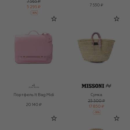
7 565 ₽
7 530 ₽
5 295 ₽
-
30
%
Портфель It Bag Midi
Сумка
25 500 ₽
20 140 ₽
17 850 ₽
-
30
%