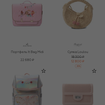
Портфель It Bag Midi
Сумка Loulou
18 300 ₽
22 680 ₽
12 800 ₽
-
30
%