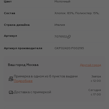
Цвет
Молочный
Состав
Хлопок: 85%; Полиэстер: 15%;
Страна дизайна
Италия
Артикул
7076102
Артикул производителя
GKP02420.P002195
Ваш город
Москва
Другой город
Примерка в одном из 6 пунктов выдачи
Завтра
Подробнее
c 12:00
Сегодня
Доставка с примеркой
c 17:00