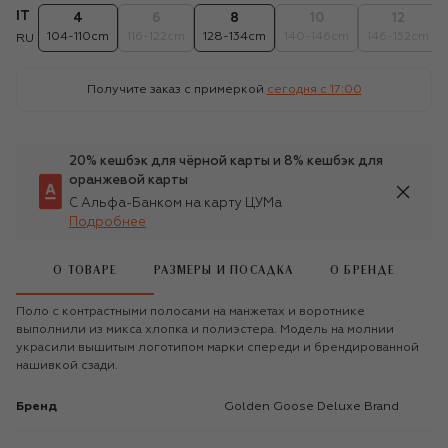
IT
4
6
8
10
12
104-110cm
116-122cm
128-134cm
140-146cm
146-152cm
RU
Получите заказ с примеркой
сегодня c 17:00
20% кешбэк для чёрной карты и 8% кешбэк для
оранжевой карты
С Альфа-Банком на карту ЦУМа
Подробнее
О ТОВАРЕ
РАЗМЕРЫ И ПОСАДКА
О БРЕНДЕ
Поло с контрастными полосами на манжетах и воротнике
выполнили из микса хлопка и полиэстера. Модель на молнии
украсили вышитым логотипом марки спереди и брендированной
нашивкой сзади.
Бренд
Golden Goose Deluxe Brand