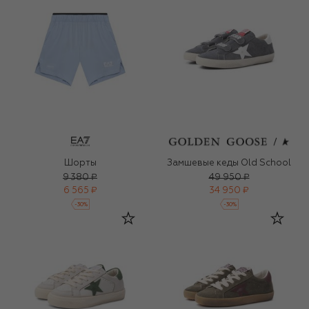
Шорты
Замшевые кеды Old School
9 380 ₽
49 950 ₽
6 565 ₽
34 950 ₽
-
30
%
-
30
%