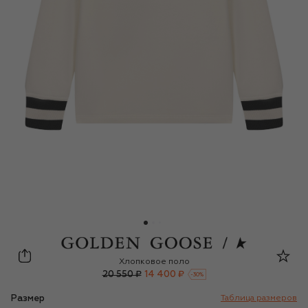
Golden Goose Deluxe Brand
Хлопковое поло
20 550 ₽
14 400 ₽
-
30
%
Размер
Таблица размеров