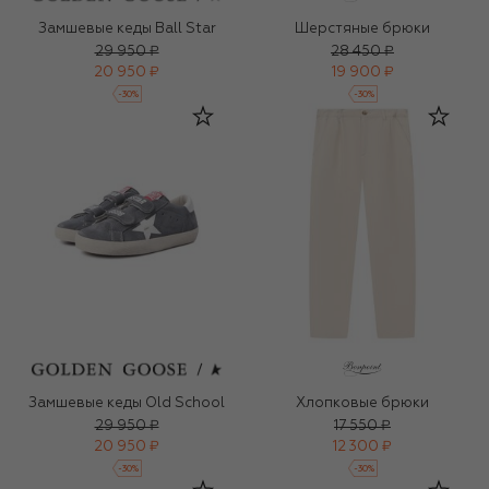
Замшевые кеды Ball Star
Шерстяные брюки
29 950 ₽
28 450 ₽
20 950 ₽
19 900 ₽
-
30
%
-
30
%
Замшевые кеды Old School
Хлопковые брюки
29 950 ₽
17 550 ₽
20 950 ₽
12 300 ₽
-
30
%
-
30
%