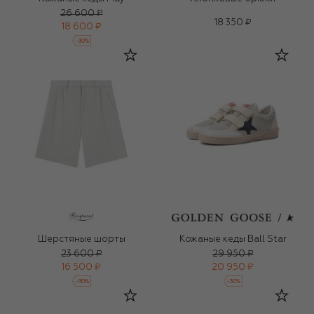
26 600 ₽
18 350 ₽
18 600 ₽
-
30
%
Шерстяные шорты
Кожаные кеды Ball Star
23 600 ₽
29 950 ₽
16 500 ₽
20 950 ₽
-
30
%
-
30
%