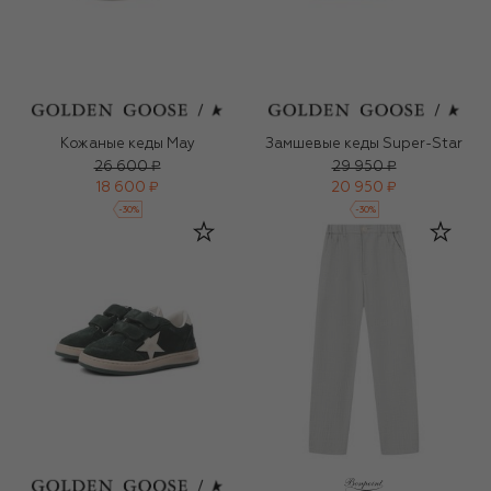
Кожаные кеды May
Замшевые кеды Super-Star
26 600 ₽
29 950 ₽
18 600 ₽
20 950 ₽
-
30
%
-
30
%