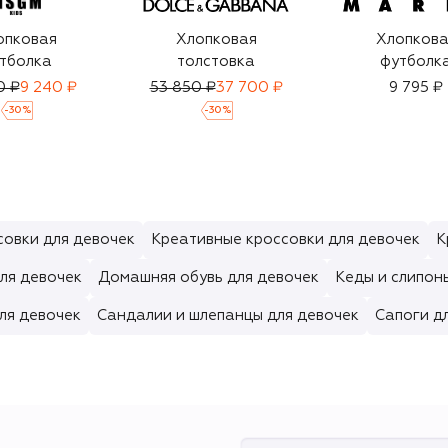
опковая
Хлопковая
Хлопкова
тболка
толстовка
футболк
0 ₽
9 240 ₽
53 850 ₽
37 700 ₽
9 795 ₽
-
30
%
-
30
%
совки для девочек
Креативные кроссовки для девочек
К
ля девочек
Домашняя обувь для девочек
Кеды и слипон
ля девочек
Сандалии и шлепанцы для девочек
Сапоги д