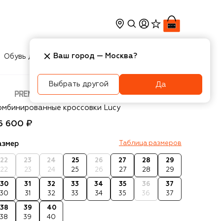
Ваш город —
Москва
?
Обувь для мальчиков
Игрушки
Аксесcуары
Выбрать другой
Да
emiata will be
омбинированные кроссовки Lucy
6 600 ₽
азмер
Таблица размеров
22
23
24
25
26
27
28
29
22
23
24
25
26
27
28
29
30
31
32
33
34
35
36
37
30
31
32
33
34
35
36
37
38
39
40
38
39
40