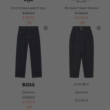
Хлопковые джоггеры
Вельветовые брюки
9 950 ₽
17 200 ₽
6 965 ₽
12 050 ₽
-
30
%
-
30
%
ELEVENTY
Джинсы
Джинсы
17 550 ₽
19 500 ₽
12 300 ₽
-
30
%