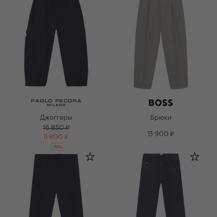
Джоггеры
Брюки
16 850 ₽
13 900 ₽
11 800 ₽
-
30
%