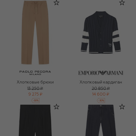
Хлопковые брюки
Хлопковый кардиган
13 250 ₽
20 850 ₽
9 275 ₽
14 600 ₽
-
30
%
-
30
%