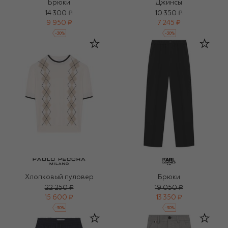
Брюки
Джинсы
14 300 ₽
10 350 ₽
9 950 ₽
7 245 ₽
-
30
%
-
30
%
Хлопковый пуловер
Брюки
22 250 ₽
19 050 ₽
15 600 ₽
13 350 ₽
-
30
%
-
30
%