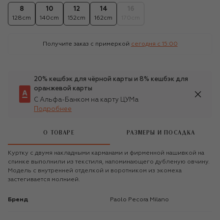
8
10
12
14
16
128cm
140cm
152cm
162cm
170cm
Получите заказ с примеркой
сегодня c 15:00
20% кешбэк для чёрной карты и 8% кешбэк для
оранжевой карты
С Альфа-Банком на карту ЦУМа
Подробнее
О ТОВАРЕ
РАЗМЕРЫ И ПОСАДКА
Куртку с двумя накладными карманами и фирменной нашивкой на
спинке выполнили из текстиля, напоминающего дубленую овчину.
Модель с внутренней отделкой и воротником из экомеха
застегивается молнией.
Бренд
Paolo Pecora Milano