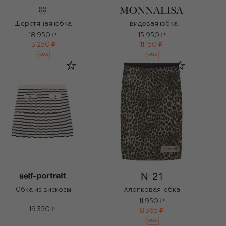
Шерстяная юбка
Твидовая юбка
18 950 ₽
15 950 ₽
13 250 ₽
11 150 ₽
-
30
%
-
30
%
Юбка из вискозы
Хлопковая юбка
11 950 ₽
19 350 ₽
8 365 ₽
-
30
%