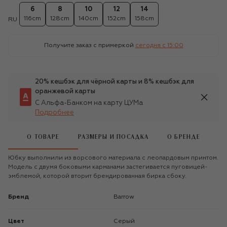
6
8
10
12
14
116cm
128cm
140cm
152cm
158cm
RU
Получите заказ с примеркой
сегодня c 15:00
20% кешбэк для чёрной карты и 8% кешбэк для
оранжевой карты
С Альфа-Банком на карту ЦУМа
Подробнее
О ТОВАРЕ
РАЗМЕРЫ И ПОСАДКА
О БРЕНДЕ
Юбку выполнили из ворсового материала с леопардовым принтом.
Модель с двумя боковыми карманами застегивается пуговицей-
эмблемой, которой вторит брендированная бирка сбоку.
Бренд
Barrow
Цвет
Серый