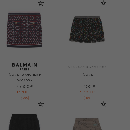
Юбка из хлопка и
Юбка
вискозы
25 300 ₽
13 400 ₽
17 700 ₽
9 380 ₽
-
30
%
-
30
%