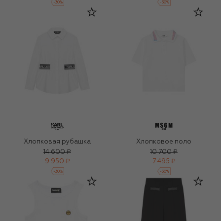
-
30
%
-
30
%
Хлопковая рубашка
Хлопковое поло
14 600 ₽
10 700 ₽
9 950 ₽
7 495 ₽
-
30
%
-
30
%