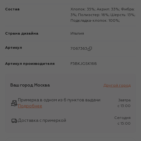
Состав
Хлопок: 35%; Акрил: 33%; Фибра:
3%; Полиэстер: 16%; Шерсть: 13%;
Подкладка-хлопок: 100%;
Страна дизайна
Италия
Артикул
7067363
Артикул производителя
F5BKJGSK168
Ваш город
Москва
Другой город
Примерка в одном из 6 пунктов выдачи
Завтра
Подробнее
c 13:00
Сегодня
Доставка с примеркой
c 15:00