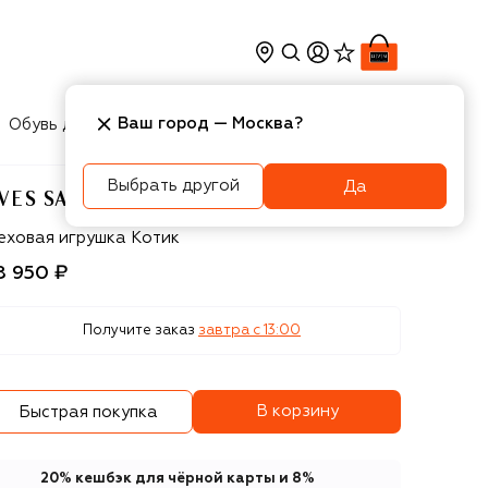
Ваш город —
Москва
?
Обувь для мальчиков
Игрушки
Аксесcуары
Выбрать другой
Да
VES SALOMON ENFANT
es Salomon Enfant
еховая игрушка Котик
8 950 ₽
Получите заказ
завтра c 13:00
В корзину
Быстрая покупка
20% кешбэк для чёрной карты и 8%