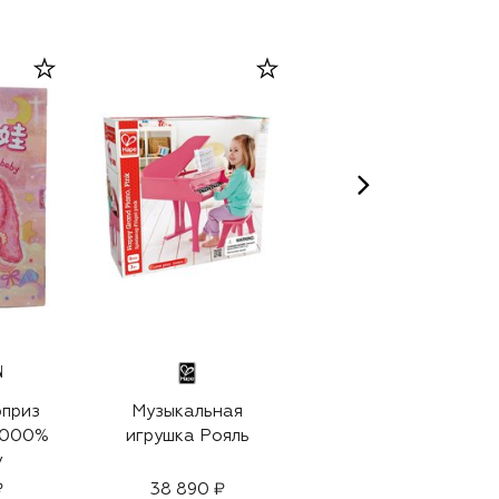
N
приз
Музыкальная
Мягкая игрушка
 1000%
игрушка Рояль
Мишка
y
₽
38 890 ₽
52 250 ₽