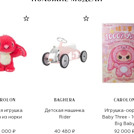
AROLON
BAGHERA
CAROLO
я игрушка
Детская машинка
Игрушка-сюр
 из норки
Rider
Baby Three -
Big Bab
 000 ₽
40 480 ₽
92 000 