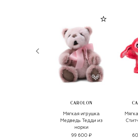
CAROLON
C
Мягкая игрушка
Мягка
Медведь Тедди из
Ститч
норки
99 600 ₽
60