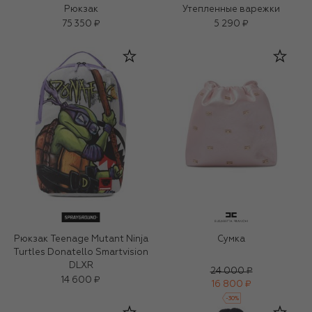
Рюкзак
Утепленные варежки
75 350 ₽
5 290 ₽
Рюкзак Teenage Mutant Ninja
Сумка
Turtles Donatello Smartvision
DLXR
24 000 ₽
14 600 ₽
16 800 ₽
-
30
%