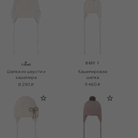
BABY T
Шапка из шерсти и
Кашемировая
кашемира
шапка
8 290 ₽
9 460 ₽