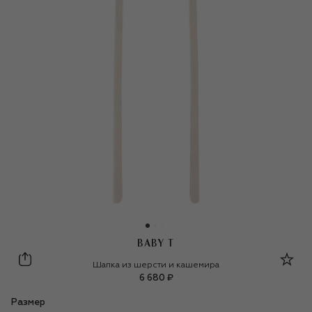
BABY T
Baby T
Шапка из шерсти и кашемира
6 680 ₽
Размер