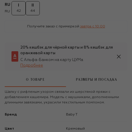
RU
I
II
42
44
RU
Получите заказ с примеркой
завтра c 10:00
20% кешбэк для чёрной карты и 8% кешбэк для
оранжевой карты
С Альфа-Банком на карту ЦУМа
Подробнее
О ТОВАРЕ
РАЗМЕРЫ И ПОСАДКА
Шапку с рифленым узором связали из шерстяной пряжи с
добавлением кашемира. Модель с наушниками, дополненными
длинными завязками, украсили текстильным помпоном.
Бренд
Baby T
Цвет
Кремовый