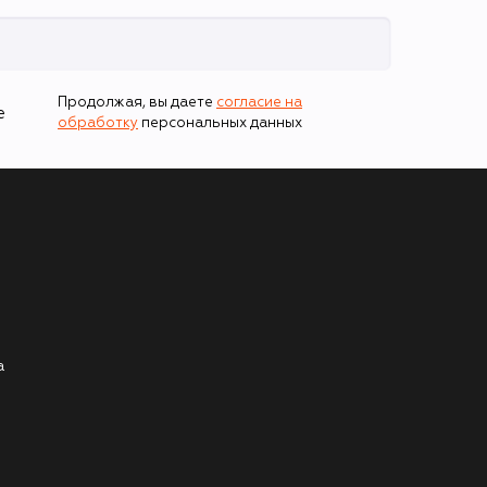
Продолжая, вы даете
согласие на
е
обработку
персональных данных
а