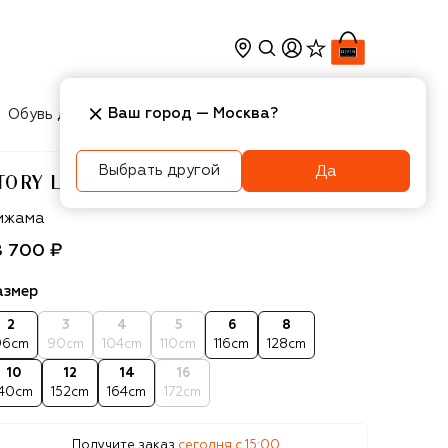
Ваш город —
Москва
?
Обувь для мальчиков
Игрушки
Аксесcуары
Выбрать другой
Да
TORY LORIS
ory Loris
ижама
8 700 ₽
азмер
2
3
4
5
6
8
96cm
90cm
104cm
110cm
116cm
128cm
10
12
14
16
140cm
152cm
164cm
172cm
Получите заказ
сегодня c 15:00