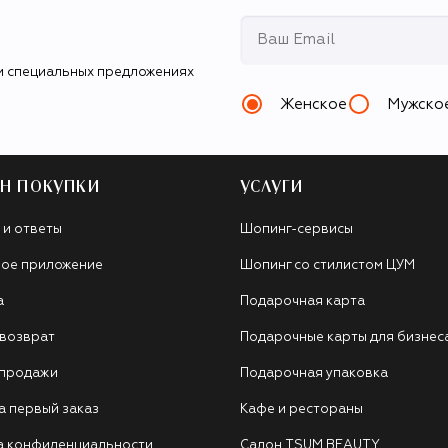
и специальных предложениях
Женское
Мужско
Н ПОКУПКИ
УСЛУГИ
 и ответы
Шопинг-сервисы
ое приложение
Шопинг со стилистом ЦУМ
а
Подарочная карта
 возврат
Подарочные карты для бизнес
 продажи
Подарочная упаковка
а первый заказ
Кафе и рестораны
а конфиденциальности
Салон TSUM BEAUTY