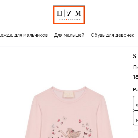
ежда для мальчиков
Для малышей
Обувь для девочек
S
St
П
1
Р