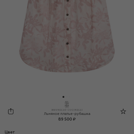
Brunello Cucinelli
Льняное платье-рубашка
89 500 ₽
Цвет