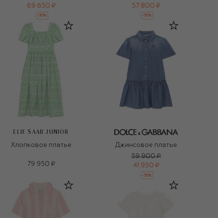
69 650 ₽
57 800 ₽
-
30
%
-
30
%
ELIE SAAB JUNIOR
Хлопковое платье
Джинсовое платье
59 900 ₽
79 950 ₽
41 950 ₽
-
30
%