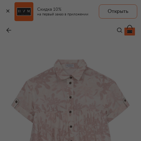
Скидка 10%
Открыть
на первый заказ в приложении
Льняное платье-рубашка
-
89 500 ₽