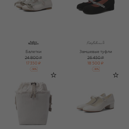
Балетки
Замшевые туфли
24 800 ₽
26 450 ₽
17 350 ₽
18 500 ₽
-
30
%
-
30
%