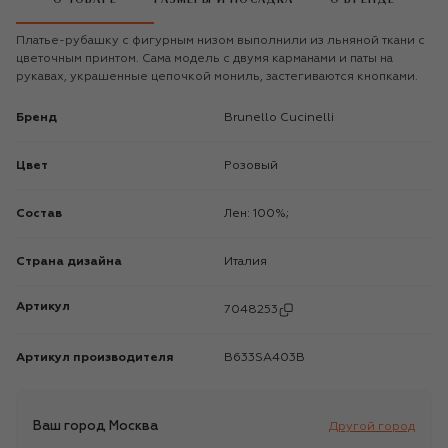
Платье-рубашку с фигурным низом выполнили из льняной ткани с
цветочным принтом. Сама модель с двумя карманами и паты на
рукавах, украшенные цепочкой мониль, застегиваются кнопками.
Бренд
Brunello Cucinelli
Цвет
Розовый
Состав
Лен: 100%;
Страна дизайна
Италия
Артикул
7048253
Артикул производителя
B633SA403B
Ваш город
Москва
Другой город