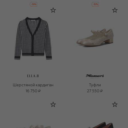
-
30
%
-
30
%
ELLA.B
Шерстяной кардиган
Туфли
16 750 ₽
27 550 ₽