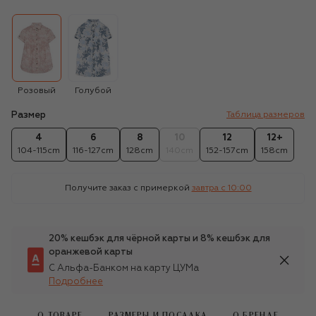
Розовый
Голубой
Размер
Таблица размеров
4
6
8
10
12
12+
104-115cm
116-127cm
128cm
140cm
152-157cm
158cm
Получите заказ с примеркой
завтра c 10:00
20% кешбэк для чёрной карты и 8% кешбэк для
оранжевой карты
С Альфа-Банком на карту ЦУМа
Подробнее
О ТОВАРЕ
РАЗМЕРЫ И ПОСАДКА
О БРЕНДЕ