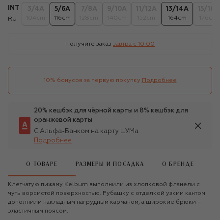
INT
3/4А
5/6А
7/8А
9/10А
11/12А
13/14А
15/16А
104cm
116cm
128cm
140cm
152cm
164cm
176cm
RU
Получите заказ
завтра c 10:00
10% бонусов за первую покупку
Подробнее
20% кешбэк для чёрной карты и 8% кешбэк для
оранжевой карты
С Альфа-Банком на карту ЦУМа
Подробнее
О ТОВАРЕ
РАЗМЕРЫ И ПОСАДКА
О БРЕНДЕ
Клетчатую пижаму Kelburn выполнили из хлопковой фланели с
чуть ворсистой поверхностью. Рубашку с отделкой узким кантом
дополнили накладным нагрудным карманом, а широкие брюки –
эластичным поясом.