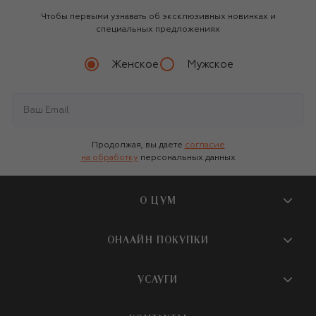
Чтобы первыми узнавать об эксклюзивных новинках и
специальных предложениях
Женское
Мужское
Продолжая, вы даете
согласие
на обработку
персональных данных
О ЦУМ
О магазине
ОНЛАЙН ПОКУПКИ
Новости и события
Вопросы и ответы
УСЛУГИ
Бутики и ПВЗ ЦУМ
Мобильное приложение
Контакты
Шопинг-сервисы