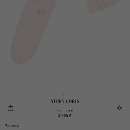
STORY LORIS
Story Loris
Колготки
3 765 ₽
Размер