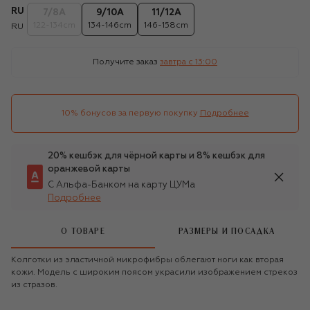
RU
7/8А
9/10А
11/12А
122-134cm
134-146cm
146-158cm
RU
Получите заказ
завтра c 13:00
10% бонусов за первую покупку
Подробнее
20% кешбэк для чёрной карты и 8% кешбэк для
оранжевой карты
С Альфа-Банком на карту ЦУМа
Подробнее
О ТОВАРЕ
РАЗМЕРЫ И ПОСАДКА
Колготки из эластичной микрофибры облегают ноги как вторая
кожи. Модель с широким поясом украсили изображением стрекоз
из стразов.