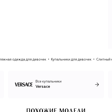
провозглашая собственные. Бренд по-прежнему
славится синтезом гламура и современных тенденций,
инноваций и традиционного итальянского ремесла.
Буйство цвета, калейдоскоп принтов, приталенные
силуэты, летящие ткани, сложные фактуры и выдающиеся
сумки — вот компоненты формулы Versace, которая
работала еще при Джанни и продолжает работать до
сих пор.
Без линии обуви и аксессуаров эту эклектичную эстетику
невозможно представить. ДНК бренда наиболее точно
отражают черные платья-футляры с золотыми
ляжная одежда для девочек
Купальники для девочек
Слитный 
булавками, туфли и босоножки на платформе Medusa
Aevitas, шелковые платки с принтами Barocco и Les
Etoiles de la Mer, сумка Medusa '95, солнцезащитные очки
Biggie с крупными золотистыми деталями в виде головы
горгоны Медузы.
Все купальники
Versace
ПОХОЖИЕ МОДЕЛИ