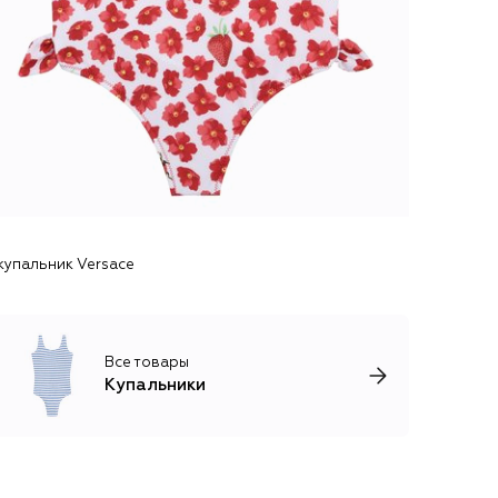
купальник Versace
Все товары
Купальники