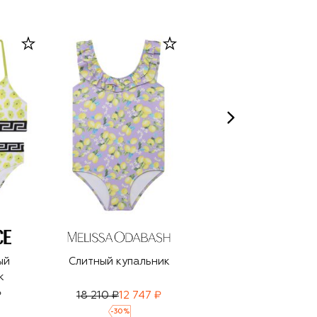
ый
Слитный купальник
Слитный купальник
к
₽
18 210 ₽
12 747 ₽
19 650 ₽
-
30
%