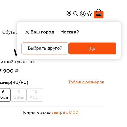
Ваш город —
Москва
?
Обувь для мальчиков
Игрушки
Аксесcуары
Выбрать другой
Да
rsace
литный купальник
7 900 ₽
азмер
(RU/RU)
Таблица размеров
6
8
10
16cm
128cm
140cm
Получите заказ
завтра c 17:00