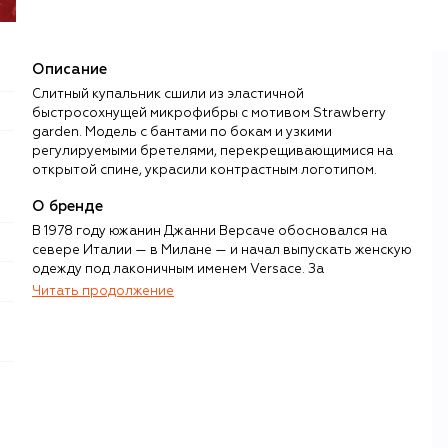
Описание
Слитный купальник сшили из эластичной
быстросохнущей микрофибры с мотивом Strawberry
garden. Модель с бантами по бокам и узкими
регулируемыми бретелями, перекрещивающимися на
открытой спине, украсили контрастным логотипом.
О бренде
В 1978 году южанин Джанни Версаче обосновался на
севере Италии — в Милане — и начал выпускать женскую
одежду под лаконичным именем Versace. За
оглушительным успехом первой коллекции последовали
Читать продолжение
почти 20 лет триумфа: Версаче ввел моду на
невероятные цветовые решения, барочные принты,
гламур, бандажные платья и аксессуары с неизменным
золотым логотипом в виде головы горгоны Медузы.
После трагической гибели модельера в 1997 году
Versace возглавила его сестра Донателла, которая
обращалась к архивам 1980-х, развивая идеи брата и