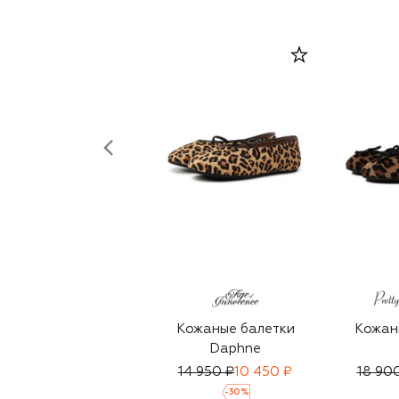
Кожаные балетки
Кожан
Daphne
14 950 ₽
10 450 ₽
18 90
-
30
%