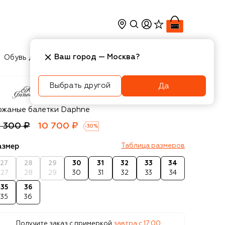
Ваш город —
Москва
?
Обувь для мальчиков
Игрушки
Аксесcуары
Выбрать другой
Да
e of Innocence
ожаные балетки Daphne
5 300 ₽
10 700 ₽
-
30
%
азмер
Таблица размеров
27
28
29
30
31
32
33
34
27
28
29
30
31
32
33
34
35
36
35
36
Получите заказ с примеркой
завтра c 17:00