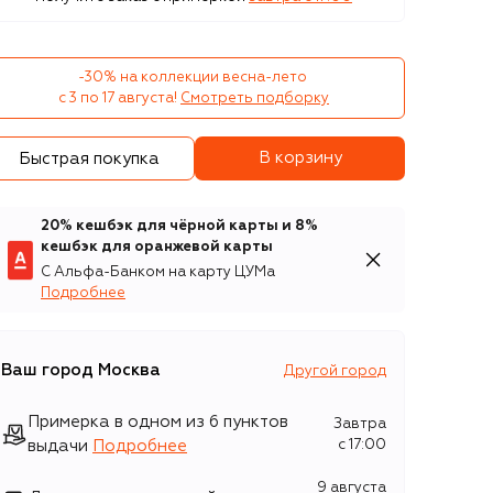
-30% на коллекции весна-лето 

с 3 по 17 августа!
Смотреть подборку
В корзину
Быстрая покупка
20% кешбэк для чёрной карты и 8%
кешбэк для оранжевой карты
С Альфа-Банком на карту ЦУМа
Подробнее
Ваш город
Москва
Другой город
Примерка в одном из 6 пунктов
Завтра
выдачи
Подробнее
c 17:00
9 августа