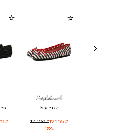
len
Балетки
Балетки
70 ₽
17 400 ₽
12 200 ₽
16 850 ₽
-
30
%