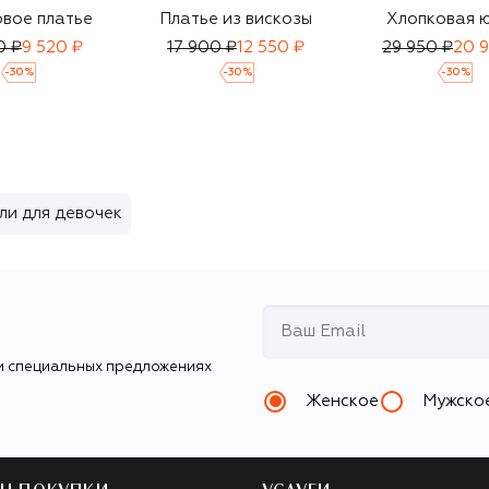
вое платье
Платье из вискозы
Хлопковая 
0 ₽
9 520 ₽
17 900 ₽
12 550 ₽
29 950 ₽
20 
-
30
%
-
30
%
-
30
%
ли для девочек
и специальных предложениях
Женское
Мужско