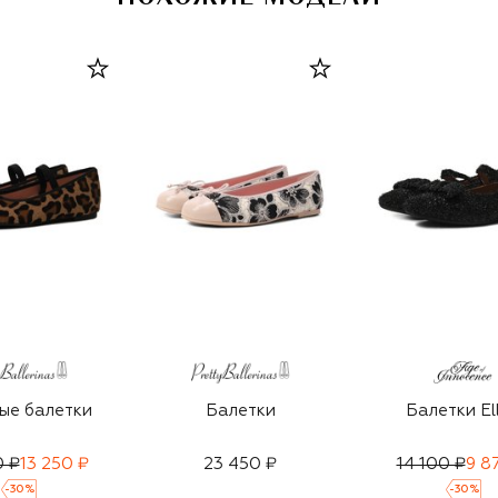
ые балетки
Балетки
Балетки El
0 ₽
13 250 ₽
23 450 ₽
14 100 ₽
9 8
-
30
%
-
30
%