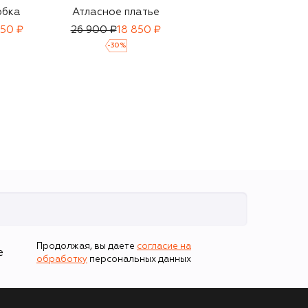
юбка
Атласное платье
Хлопковая юбка
950 ₽
26 900 ₽
18 850 ₽
10 950 ₽
7 665 ₽
-
30
%
-
30
%
Продолжая, вы даете
согласие на
е
обработку
персональных данных