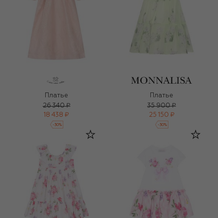
Платье
Платье
26 340 ₽
35 900 ₽
18 438 ₽
25 150 ₽
-
30
%
-
30
%