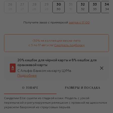
26
27
28
29
30
31
32
33
34
26
27
28
29
30
31
32
33
34
Получите заказ с примеркой
завтра c 17:00
-30% на коллекции весна-лето 

с 3 по 17 августа!
Смотреть подборку
20% кешбэк для чёрной карты и 8% кешбэк для
оранжевой карты
С Альфа-Банком на карту ЦУМа
Подробнее
О ТОВАРЕ
РАЗМЕРЫ И ПОСАДКА
Сандалии Elle сшили из гладкой кожи. Модель с узкой
перемычкой и регулируемым ремешком с пряжкой на щиколотке
украсили бахромой из страусовых перьев.