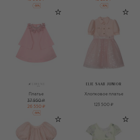
-
30
%
-
30
%
ELIE SAAB JUNIOR
Платье
Хлопковое платье
37 950 ₽
123 500 ₽
26 550 ₽
-
30
%