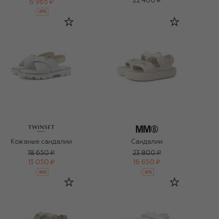
22 400 ₽
6 965 ₽
-
30
%
Кожаные сандалии
Сандалии
18 650 ₽
23 800 ₽
13 050 ₽
16 650 ₽
-
30
%
-
30
%