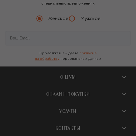
специальных предложениях
Женское
Мужское
Продолжая, вы даете
согласие
на обработку
персональных данных
О ЦУМ
О магазине
ОНЛАЙН ПОКУПКИ
Новости и события
Вопросы и ответы
УСЛУГИ
Бутики и ПВЗ ЦУМ
Мобильное приложение
Контакты
Шопинг-сервисы
КОНТАКТЫ
Доставка
Наша история
Шопинг со стилистом ЦУМ