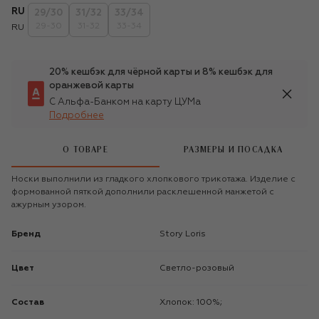
RU
29/30
31/32
33/34
29-30
31-32
33-34
RU
20% кешбэк для чёрной карты и 8% кешбэк для
оранжевой карты
С Альфа-Банком на карту ЦУМа
Подробнее
О ТОВАРЕ
РАЗМЕРЫ И ПОСАДКА
Носки выполнили из гладкого хлопкового трикотажа. Изделие с
формованной пяткой дополнили расклешенной манжетой с
ажурным узором.
Бренд
Story Loris
Цвет
Светло-розовый
Состав
Хлопок: 100%;