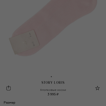
STORY LORIS
Story Loris
Хлопковые носки
3 995 ₽
Размер