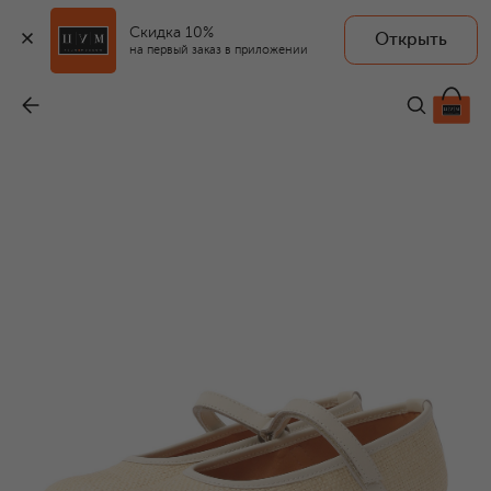
Скидка 10%
Открыть
на первый заказ в приложении
Текстильные балетки
-
15 600 ₽