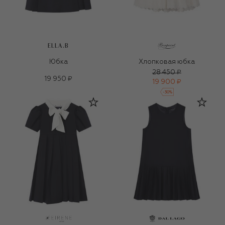
ELLA.B
Юбка
Хлопковая юбка
28 450 ₽
19 950 ₽
19 900 ₽
-
30
%