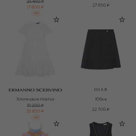
25 450 ₽
27 950 ₽
17 800 ₽
-
30
%
ELLA.B
Хлопковое платье
Юбка
51 200 ₽
22 700 ₽
35 850 ₽
-
30
%