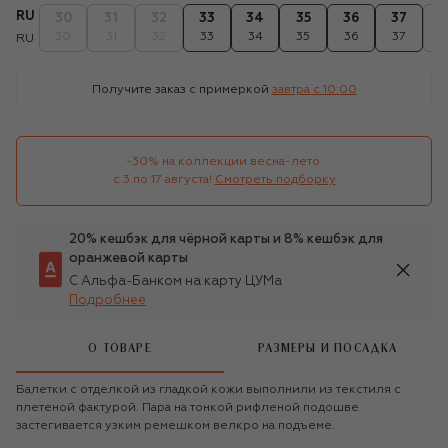
RU
30
31
32
33
34
35
36
37
3
30
31
32
33
34
35
36
37
3
RU
Получите заказ с примеркой
завтра c 10:00
-30% на коллекции весна-лето 

с 3 по 17 августа!
Смотреть подборку
20% кешбэк для чёрной карты и 8% кешбэк для
оранжевой карты
С Альфа-Банком на карту ЦУМа
Подробнее
О ТОВАРЕ
РАЗМЕРЫ И ПОСАДКА
Балетки с отделкой из гладкой кожи выполнили из текстиля с
плетеной фактурой. Пара на тонкой рифленой подошве
застегивается узким ремешком велкро на подъеме.