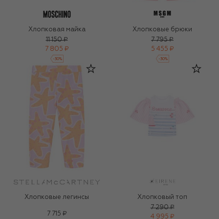
Хлопковая майка
Хлопковые брюки
11 150 ₽
7 795 ₽
7 805 ₽
5 455 ₽
-
30
%
-
30
%
Хлопковые легинсы
Хлопковый топ
7 290 ₽
7 715 ₽
4 995 ₽