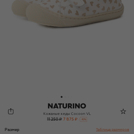
Naturino
Кожаные кеды Cocoon VL
11 250 ₽
7 875 ₽
-
30
%
Размер
Таблица размеров