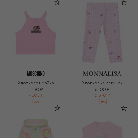
Хлопковая майка
Хлопковые легинсы
11 150 ₽
8 100 ₽
7 805 ₽
5 670 ₽
-
30
%
-
30
%