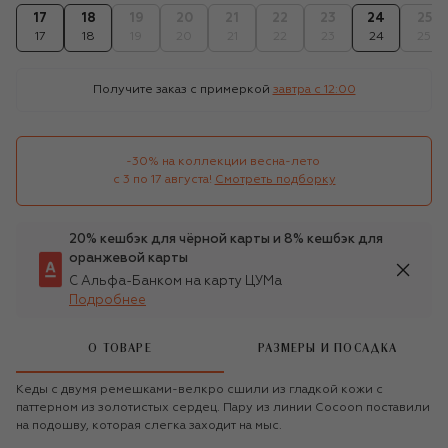
17
18
19
20
21
22
23
24
25
17
18
19
20
21
22
23
24
25
Получите заказ с примеркой
завтра c 12:00
-30% на коллекции весна-лето 

с 3 по 17 августа!
Смотреть подборку
20% кешбэк для чёрной карты и 8% кешбэк для
оранжевой карты
С Альфа-Банком на карту ЦУМа
Подробнее
О ТОВАРЕ
РАЗМЕРЫ И ПОСАДКА
Кеды с двумя ремешками-велкро сшили из гладкой кожи с
паттерном из золотистых сердец. Пару из линии Cocoon поставили
на подошву, которая слегка заходит на мыс.