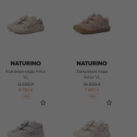
Кожаные кеды Amur
Замшевые кеды
VL
Amur VL
12 550 ₽
10 950 ₽
8 785 ₽
7 665 ₽
-
30
%
-
30
%