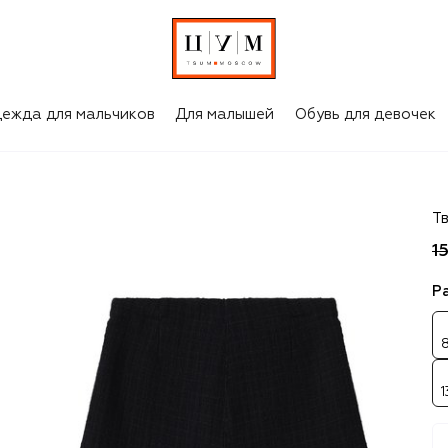
ежда для мальчиков
Для малышей
Обувь для девочек
Il
Т
1
Р