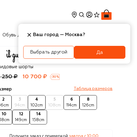
Ваш город —
Москва
?
Обувь для мальчиков
Игрушки
Аксесcуары
Выбрать другой
Да
 Gufo
видовые шорты
5 250 ₽
10 700 ₽
-
30
%
азмер
Таблица размеров
2
3
4
5
6
8
86cm
94cm
102cm
108cm
114cm
126cm
10
12
14
138cm
149cm
158cm
Получите заказ с примеркой
завтра c 10:00