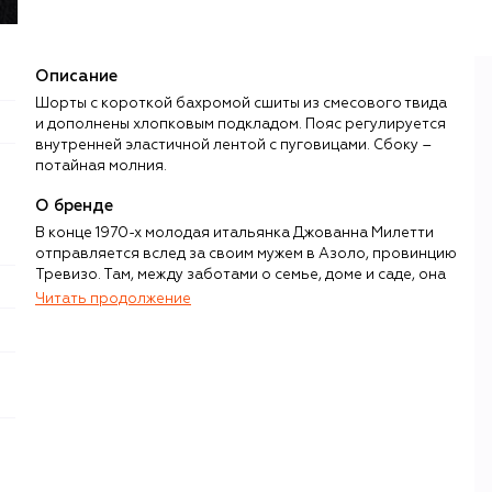
Описание
Шорты с короткой бахромой сшиты из смесового твида
и дополнены хлопковым подкладом. Пояс регулируется
внутренней эластичной лентой с пуговицами. Сбоку –
потайная молния.
О бренде
В конце 1970-х молодая итальянка Джованна Милетти
отправляется вслед за своим мужем в Азоло, провинцию
Тревизо. Там, между заботами о семье, доме и саде, она
успевает шить — сначала пеленки и слюнявчики, затем
Читать продолжение
все более сложные вещи, которые пользуются спросом
у местных мам. Работать получается только ночью:
отсюда — прозвище «сова», Il Gufo, очень скоро
ставшее названием для известного на весь мир бренда
детской одежды. Семейные ценности компании
поддерживают продолжающие дело сын и дочь
Джованны, Гвидо и Алессандра Кьявелли.
Творческое кредо итальянской марки — «дети, одетые