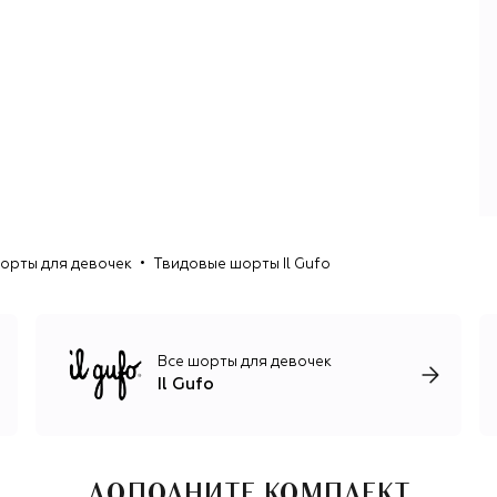
как дети»: одежда, обувь и аксессуары должны дарить
ребенку радость, ощущение легкости и свободы. Во
главе угла — тщательно продуманный крой, который
учитывает особенности всех возрастов, и материалы
высокого качества. В работе используют нежный
органический хлопок, шерсть мериноса, альпака,
кашемир, технологичный дышащий Sensitive® Fabrics для
спортивной линейки. За настроение отвечают сочетания
цветов, авторские принты как из книг со сказками,
забавные аппликации, романтичные воланы и вышивка.
орты для девочек
Твидовые шорты Il Gufo
Все шорты для девочек
Il Gufo
ДОПОЛНИТЕ КОМПЛЕКТ