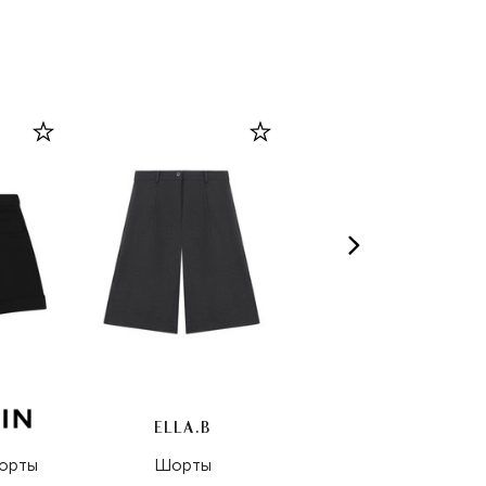
ELLA.B
орты
Шорты
Шорты из вискозы