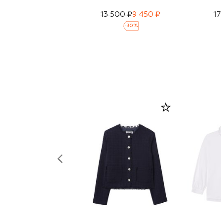
13 500 ₽
9 450 ₽
1
-
30
%