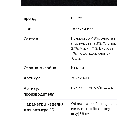
Бренд
Il Gufo
Цвет
Темно-синий
Состав
Полиэстер: 48%; Эластан
(Полиуретан): 3%; Хлопок:
27%; Акрил: 11%; Вискоза:
11%; Подкладка-хлопок:
100%;
Страна дизайна
Италия
Артикул
7023214
Артикул
P25PB191C5052/10A-14A
производителя
Параметры изделия
Обхват талии 64 см, длина
изделия (по боковому
для размера 10
шву) 39 см.