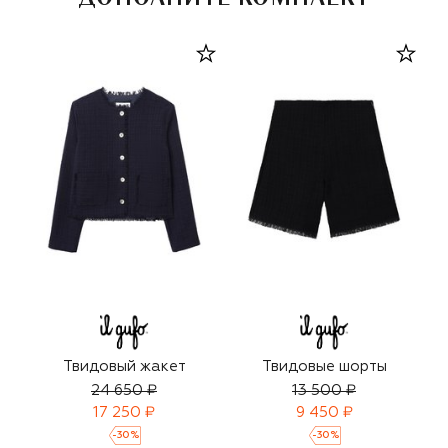
Твидовый жакет
Твидовые шорты
24 650 ₽
13 500 ₽
17 250 ₽
9 450 ₽
-
30
%
-
30
%