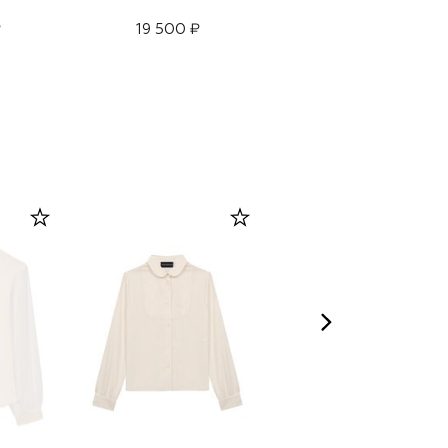
₽
19 500 ₽
11 050 ₽
7 735 ₽
-
30
%