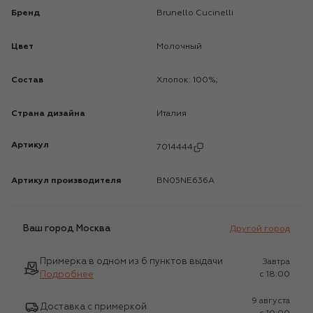
Бренд
Brunello Cucinelli
Цвет
Молочный
Состав
Хлопок: 100%;
Страна дизайна
Италия
Артикул
7014444
Артикул производителя
BN05NE636A
Ваш город
Москва
Другой город
Примерка в одном из 6 пунктов выдачи
Завтра
Подробнее
c 18:00
9 августа
Доставка с примеркой