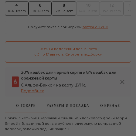
4
6
8
10
12
12+
104-115cm
116-127cm
128-139cm
140-151cm
152-157cm
158c
Получите заказ с примеркой
завтра c 18:00
-30% на коллекции весна-лето 

с 3 по 17 августа!
Смотреть подборку
20% кешбэк для чёрной карты и 8% кешбэк для
оранжевой карты
С Альфа-Банком на карту ЦУМа
Подробнее
О ТОВАРЕ
РАЗМЕРЫ И ПОСАДКА
О БРЕНДЕ
Брюки с четырьмя карманами сшили из хлопкового френч терри
Smooth. Эластичный пояс в рубчик подчеркнули контрастной
полосой, заложив под ним защипы.