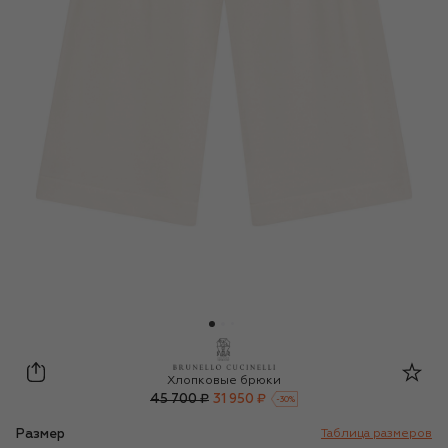
Brunello Cucinelli
Хлопковые брюки
45 700 ₽
31 950 ₽
-
30
%
Размер
Таблица размеров