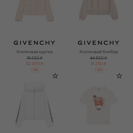
Хлопковая куртка
Хлопковый бомбер
74 550 ₽
44 650 ₽
52 200 ₽
31 250 ₽
-
30
%
-
30
%