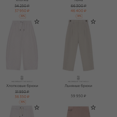
хлопка
льна
54 250 ₽
66 300 ₽
37 950 ₽
46 400 ₽
-
30
%
-
30
%
Хлопковые брюки
Льняные брюки
51 950 ₽
59 950 ₽
36 350 ₽
-
30
%