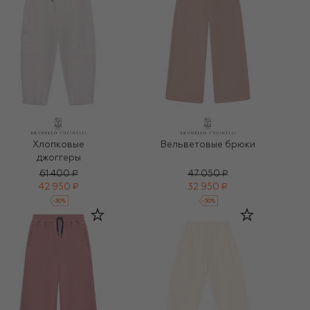
Хлопковые
Вельветовые брюки
джоггеры
61 400 ₽
47 050 ₽
42 950 ₽
32 950 ₽
-
30
%
-
30
%