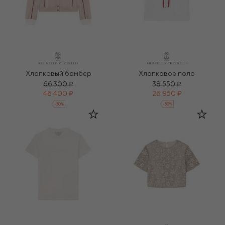
Хлопковый бомбер
Хлопковое поло
66 300 ₽
38 550 ₽
46 400 ₽
26 950 ₽
-
30
%
-
30
%