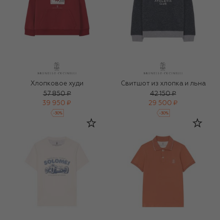
Хлопковое худи
Свитшот из хлопка и льна
57 850 ₽
42 150 ₽
39 950 ₽
29 500 ₽
-
30
%
-
30
%