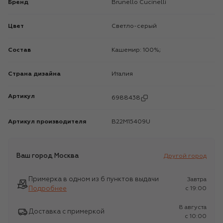
Бренд
Brunello Cucinelli
Цвет
Светло-серый
Состав
Кашемир: 100%;
Страна дизайна
Италия
Артикул
6988438
Артикул производителя
B22M15409U
Ваш город
Москва
Другой город
Примерка в одном из 6 пунктов выдачи
Завтра
Подробнее
c 19:00
8 августа
Доставка с примеркой
c 10:00