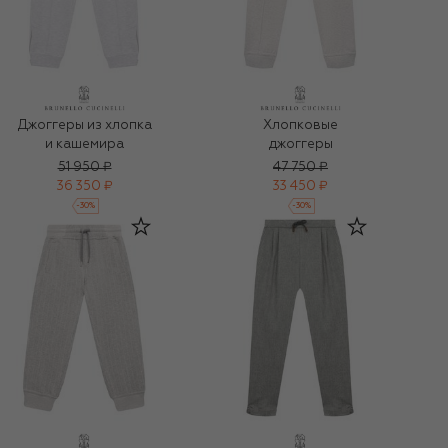
Джоггеры из хлопка
Хлопковые
и кашемира
джоггеры
51 950 ₽
47 750 ₽
36 350 ₽
33 450 ₽
-
30
%
-
30
%