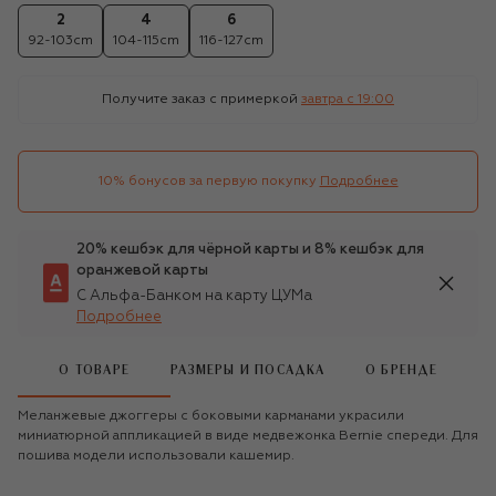
2
4
6
92-103cm
104-115cm
116-127cm
Получите заказ с примеркой
завтра c 19:00
10% бонусов за первую покупку
Подробнее
20% кешбэк для чёрной карты и 8% кешбэк для
оранжевой карты
С Альфа-Банком на карту ЦУМа
Подробнее
О ТОВАРЕ
РАЗМЕРЫ И ПОСАДКА
О БРЕНДЕ
Меланжевые джоггеры с боковыми карманами украсили
миниатюрной аппликацией в виде медвежонка Bernie спереди. Для
пошива модели использовали кашемир.