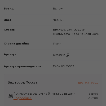
Бренд
Barrow
Цвет
Черный
Состав
Вискоза: 65%; Эластан
(Полиуретан): 5%; Нейлон: 30%;
Страна дизайна
Италия
Артикул
6953943
Артикул производителя
F4BKJGLG083
Ваш город
Москва
Другой город
Примерка в одном из 6 пунктов выдачи
Завтра
Подробнее
c 21:00