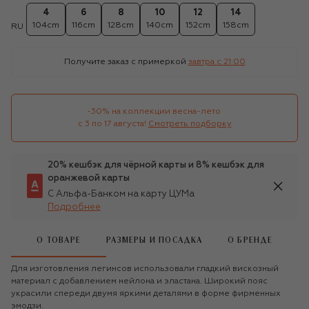
4
6
8
10
12
14
104cm
116cm
128cm
140cm
152cm
158cm
RU
Получите заказ с примеркой
завтра c 21:00
-30% на коллекции весна-лето 

с 3 по 17 августа!
Смотреть подборку
20% кешбэк для чёрной карты и 8% кешбэк для
оранжевой карты
С Альфа-Банком на карту ЦУМа
Подробнее
О ТОВАРЕ
РАЗМЕРЫ И ПОСАДКА
О БРЕНДЕ
Для изготовления легинсов использовали гладкий вискозный
материал с добавлением нейлона и эластана. Широкий пояс
украсили спереди двумя яркими деталями в форме фирменных
эмодзи.