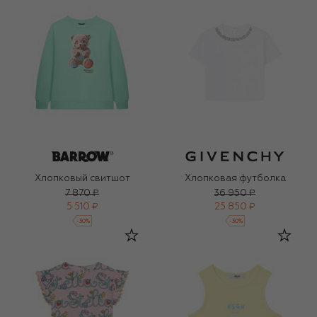
Хлопковый свитшот
Хлопковая футболка
7 870 ₽
36 950 ₽
5 510 ₽
25 850 ₽
-
30
%
-
30
%