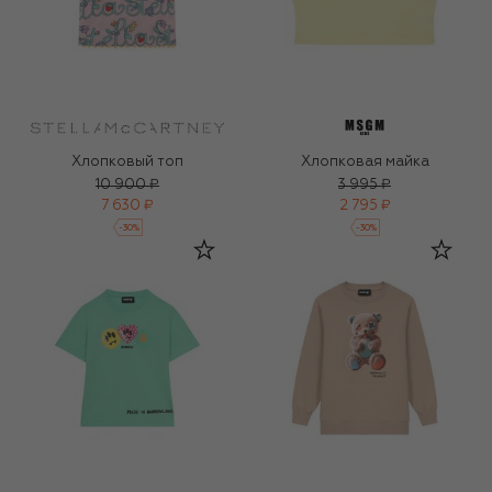
Хлопковый топ
Хлопковая майка
10 900 ₽
3 995 ₽
7 630 ₽
2 795 ₽
-
30
%
-
30
%