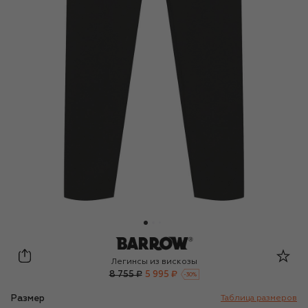
Barrow
Легинсы из вискозы
8 755 ₽
5 995 ₽
-
30
%
Размер
Таблица размеров