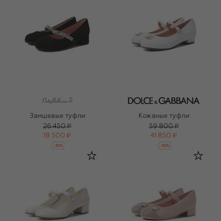
Замшевые туфли
Кожаные туфли
26 450 ₽
59 800 ₽
18 500 ₽
41 850 ₽
-
30
%
-
30
%