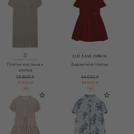
ELIE SAAB JUNIOR
Платье изо льна и
Бархатное платье
хлопка
59 800 ₽
64 050 ₽
41 850 ₽
44 850 ₽
-
30
%
-
30
%