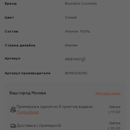
Бренд
Brunello Cucinelli
Цвет
Синий
Состав
Хлопок: 100%;
Страна дизайна
Италия
Артикул
6887447
Артикул производителя
BH192A309C
Ваш город
Москва
Другой город
Примерка в одном из 6 пунктов выдачи
Завтра
Подробнее
c 17:00
Завтра
Доставка с примеркой
c 10:00