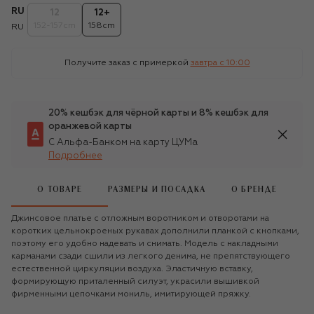
RU
12
12+
152-157cm
158cm
RU
Получите заказ с примеркой
завтра c 10:00
20% кешбэк для чёрной карты и 8% кешбэк для
оранжевой карты
С Альфа-Банком на карту ЦУМа
Подробнее
О ТОВАРЕ
РАЗМЕРЫ И ПОСАДКА
О БРЕНДЕ
Джинсовое платье с отложным воротником и отворотами на
коротких цельнокроеных рукавах дополнили планкой с кнопками,
поэтому его удобно надевать и снимать. Модель с накладными
карманами сзади сшили из легкого денима, не препятствующего
естественной циркуляции воздуха. Эластичную вставку,
формирующую приталенный силуэт, украсили вышивкой
фирменными цепочками мониль, имитирующей пряжку.