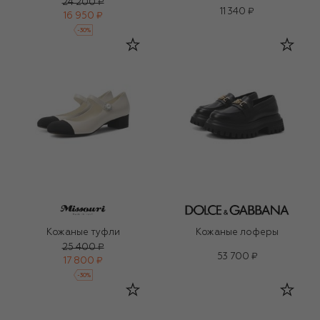
24 200 ₽
11 340 ₽
16 950 ₽
-
30
%
Кожаные туфли
Кожаные лоферы
25 400 ₽
53 700 ₽
17 800 ₽
-
30
%