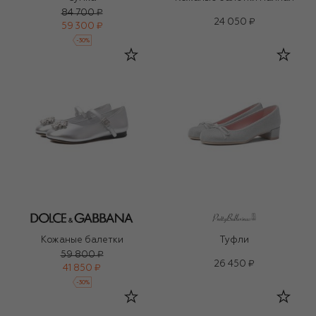
84 700 ₽
24 050 ₽
59 300 ₽
-
30
%
Кожаные балетки
Туфли
59 800 ₽
26 450 ₽
41 850 ₽
-
30
%