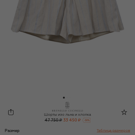
Brunello Cucinelli
Шорты изо льна и хлопка
47 750 ₽
33 450 ₽
-
30
%
Размер
Таблица размеров