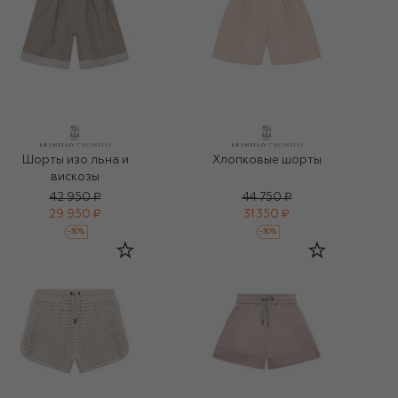
Шорты изо льна и
Хлопковые шорты
вискозы
42 950 ₽
44 750 ₽
29 950 ₽
31 350 ₽
-
30
%
-
30
%