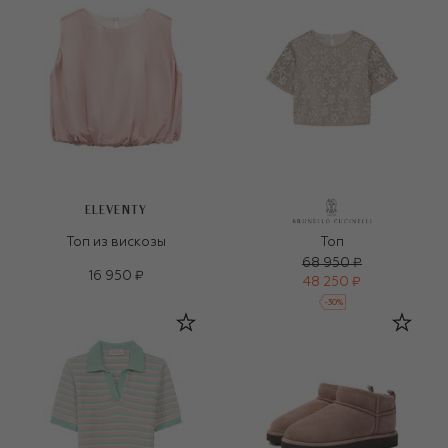
ELEVENTY
Топ из вискозы
Топ
68 950 ₽
16 950 ₽
48 250 ₽
-
30
%