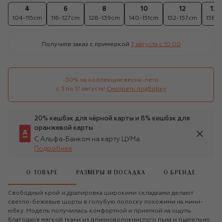
4
6
8
10
12
12+
104-115cm
116-127cm
128-139cm
140-151cm
152-157cm
158c
Получите заказ с примеркой
7 августа c 10:00
-30% на коллекции весна-лето 

с 3 по 17 августа!
Смотреть подборку
20% кешбэк для чёрной карты и 8% кешбэк для
оранжевой карты
С Альфа-Банком на карту ЦУМа
Подробнее
О ТОВАРЕ
РАЗМЕРЫ И ПОСАДКА
О БРЕНДЕ
Свободный крой и драпировка широкими складками делают
светло-бежевые шорты в голубую полоску похожими на мини-
юбку. Модель получилась комфортной и приятной на ощупь
благодаря мягкой ткани из длинноволокнистого льна и тщательно