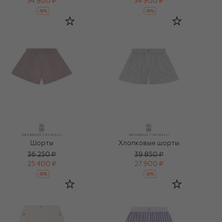
34 900 ₽
34 900 ₽
-
30
%
-
30
%
Шорты
Хлопковые шорты
36 250 ₽
39 850 ₽
25 400 ₽
27 900 ₽
-
30
%
-
30
%