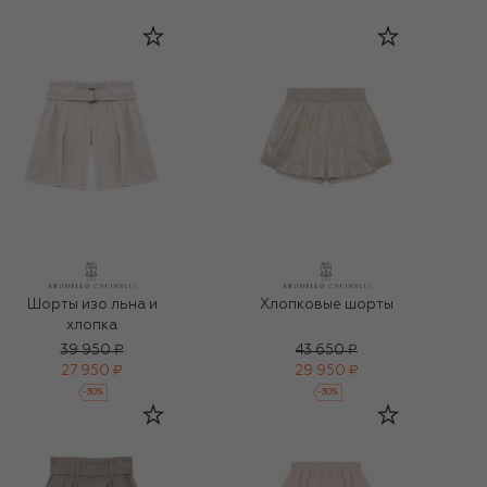
Шорты изо льна и
Хлопковые шорты
хлопка
39 950 ₽
43 650 ₽
27 950 ₽
29 950 ₽
-
30
%
-
30
%