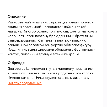
Описание
Разноцветный купальник с ярким цветочным принтом
сшили из эластичной шелковистой лайкры: такой
материал быстро сохнет, приятно ощущается на коже и
хорошо тянется, поэтому бра с длинными бретелями,
завязывающимися бантами на плечах, и плавки с
завышенной посадкой комфортно облегают фигуру.
Изделия украсили широкими оборками с фестончатым
кантом, связанным вручную в технике кроше.
О бренде
Для сестер Циммерманн путь к мировому признанию
начался со швейной машинки в родительском гараже.
Именно там юная Ники, студентка школы дизайна в
Восточном Сиднее, в 1991 году создала свои первые
Читать продолжение
модели, которые пользовались большой
популярностью на местной ярмарке в Паддингтоне.
Вернувшаяся из Лондона сестра Симона взялась за
деловую сторону процесса. Уже через пять лет марка
показала свою дебютную коллекцию на Неделе моды в