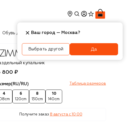
Ваш город —
Москва
?
Обувь для мальчиков
Игрушки
Аксесcуары
Выбрать другой
Да
immermann
аздельный купальник
6 800 ₽
азмер
(RU/RU)
Таблица размеров
4
6
8
10
108cm
120cm
130cm
140cm
Получите заказ
8 августа c 10:00