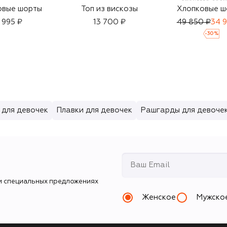
овые шорты
Топ из вискозы
Хлопковые ш
 995 ₽
13 700 ₽
49 850 ₽
34 
-
30
%
 для девочек
Плавки для девочек
Рашгарды для девоче
и специальных предложениях
Женское
Мужско