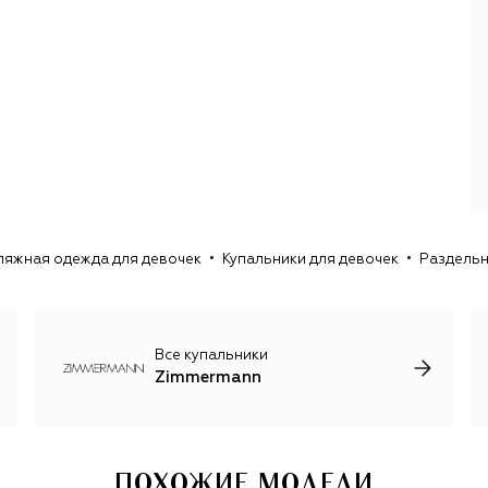
Австралии: воздушные платья и блузы в стиле бохо
вместе с линейкой купальников окончательно
определили романтичный, солнечный и женственный
стиль Zimmermann.
Краеугольным камнем ДНК стал акцент на натуральных
материалах. Преимущество отдают шелку, льну и хлопку,
соответствующему критериям Better Cotton.
Следующий пункт — сложносочиненный декор:
многослойные драпировки, рюши и воланы,
выполненное на заказ французское кружево, бахрома,
оригинальная вышивка и принты, вдохновленные
ляжная одежда для девочек
Купальники для девочек
Раздельн
природой и искусством Австралии. Тщательно
продуманные детали из мира haute couture стали
неотъемлемой чертой пляжной одежды и купальников,
порой украшенных не хуже вечерних платьев.
Все купальники
Zimmermann
ПОХОЖИЕ МОДЕЛИ