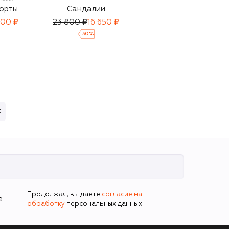
орты
Сандалии
Хлопковая туника
900 ₽
23 800 ₽
16 650 ₽
23 550 ₽
-
30
%
к
Продолжая, вы даете
согласие на
е
обработку
персональных данных