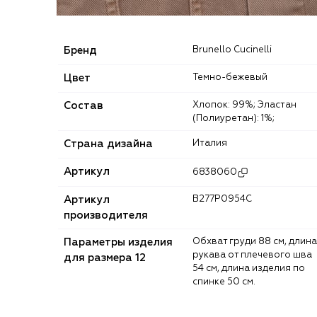
Бренд
Brunello Cucinelli
Цвет
Темно-бежевый
Состав
Хлопок: 99%; Эластан
(Полиуретан): 1%;
Страна дизайна
Италия
Артикул
6838060
Артикул
B277P0954C
производителя
Параметры изделия
Обхват груди 88 см, длина
рукава от плечевого шва
для размера 12
54 см, длина изделия по
спинке 50 см.