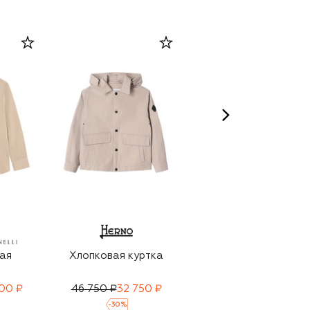
ая
Хлопковая куртка
Рубашка из хлопка
а
и кашемира
00 ₽
46 750 ₽
32 750 ₽
34 650 ₽
-
30
%