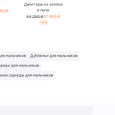
Джоггеры из хлопка
Хлопковая
и льна
толстовка
350 ₽
54 250 ₽
37 950 ₽
66 300 ₽
46 400 ₽
-
30
%
-
30
%
ля мальчиков
Дублёнки для мальчиков
жаки для мальчиков
вная одежда для мальчиков