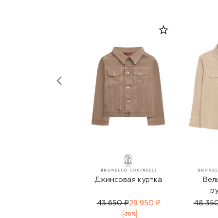
Джинсовая куртка
Вел
р
43 650 ₽
29 950 ₽
48 350
-
30
%