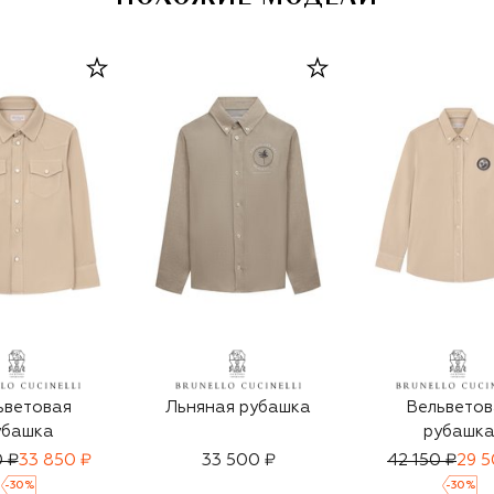
пуховики.
ьветовая
Льняная рубашка
Вельветов
убашка
рубашк
 ₽
33 850 ₽
33 500 ₽
42 150 ₽
29 5
-
30
%
-
30
%