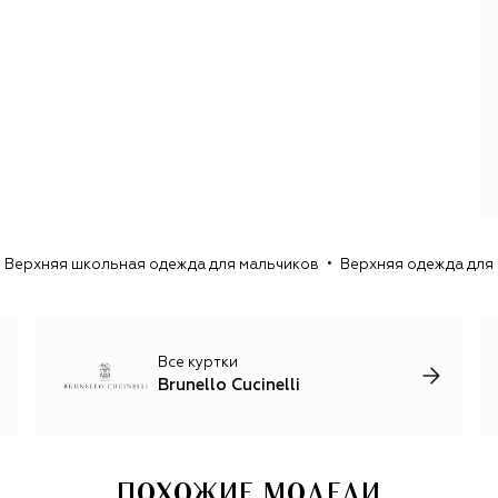
здесь команда Brunello Cucinelli живет и работает по сей
день.
Как дизайнер Кучинелли покорил Европу с помощью
простой, но революционной для 80-х идеи —
окрашивать первоклассный кашемир в нестандартные
цвета.
Последовавшие вслед за этим коллекции принесли
Кучинелли славу не только визионера, но и технолога,
который виртуозно работает с кашемиром: из премиум-
сырья, привезенного из Китая и Монголии, на
Верхняя школьная одежда для мальчиков
Верхняя одежда для
производстве бренда разрабатывают уникальные
бленды для создания трикотажа — смесовую пряжу,
свойства которой усиливают шелк, лен, шерсть и
хлопок.
Все куртки
Помимо кашемирового трикотажа, бренд выпускает
Brunello Cucinelli
домашний текстиль и предметы декора, одежду и
аксессуары для мужчин и женщин в стиле smart casual и
спорт-шик: брючные костюмы из шерсти и льна,
шелковые платья с изящными вышивками, базовые вещи
для спорта и путешествий, элегантные пальто и
ПОХОЖИЕ МОДЕЛИ