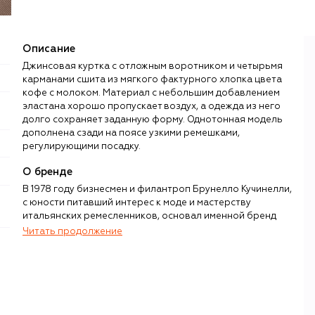
Описание
Джинсовая куртка с отложным воротником и четырьмя
карманами сшита из мягкого фактурного хлопка цвета
кофе с молоком. Материал с небольшим добавлением
эластана хорошо пропускает воздух, а одежда из него
долго сохраняет заданную форму. Однотонная модель
дополнена сзади на поясе узкими ремешками,
регулирующими посадку.
О бренде
В 1978 году бизнесмен и филантроп Брунелло Кучинелли,
с юности питавший интерес к моде и мастерству
итальянских ремесленников, основал именной бренд
одежды из кашемира. Переломный момент в истории
Читать продолжение
компании настал спустя семь лет, когда Кучинелли
перенес штаб-квартиру в Соломео — небольшую
средневековую деревню недалеко от Перуджи. Он
полностью восстановил поселение, сделав его важным
культурным центром Умбрии, а изображение местного
замка поместил на логотип своего бренда. Именно