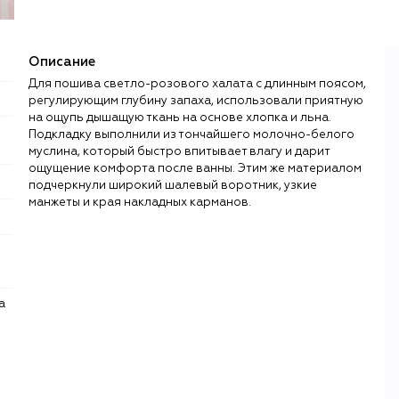
Описание
Для пошива светло-розового халата с длинным поясом,
регулирующим глубину запаха, использовали приятную
на ощупь дышащую ткань на основе хлопка и льна.
Подкладку выполнили из тончайшего молочно-белого
муслина, который быстро впитывает влагу и дарит
ощущение комфорта после ванны. Этим же материалом
подчеркнули широкий шалевый воротник, узкие
манжеты и края накладных карманов.