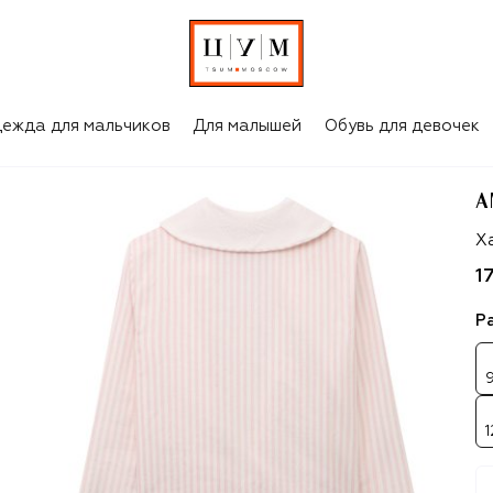
ежда для мальчиков
Для малышей
Обувь для девочек
A
Am
Ха
1
Р