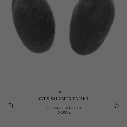
YVES SALOMON ENFANT
Yves Salomon Enfant
Меховые наушники
12 650 ₽