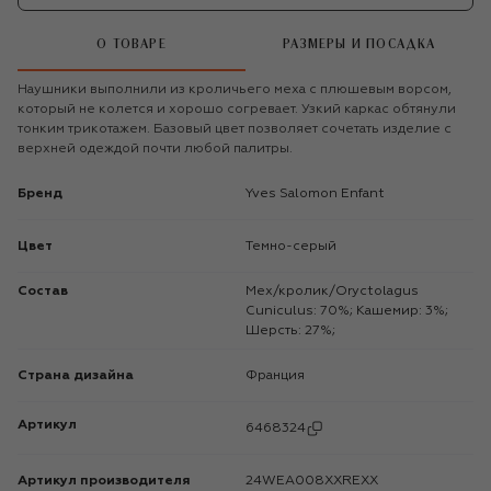
О ТОВАРЕ
РАЗМЕРЫ И ПОСАДКА
Наушники выполнили из кроличьего меха с плюшевым ворсом,
который не колется и хорошо согревает. Узкий каркас обтянули
тонким трикотажем. Базовый цвет позволяет сочетать изделие с
верхней одеждой почти любой палитры.
Бренд
Yves Salomon Enfant
Цвет
Темно-серый
Состав
Мех/кролик/Oryctolagus
Cuniculus: 70%; Кашемир: 3%;
Шерсть: 27%;
Страна дизайна
Франция
Артикул
6468324
Артикул производителя
24WEA008XXREXX