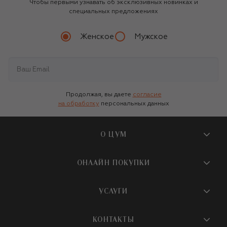
Чтобы первыми узнавать об эксклюзивных новинках и
специальных предложениях
Женское
Мужское
Продолжая, вы даете
согласие
на обработку
персональных данных
О ЦУМ
О магазине
ОНЛАЙН ПОКУПКИ
Новости и события
Вопросы и ответы
УСЛУГИ
Бутики и ПВЗ ЦУМ
Мобильное приложение
Контакты
Шопинг-сервисы
КОНТАКТЫ
Доставка
Наша история