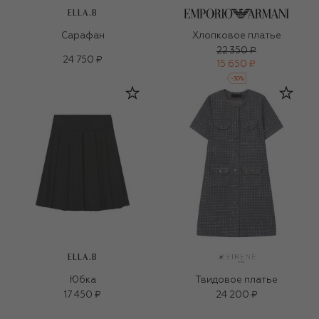
ELLA.B
Сарафан
Хлопковое платье
22 350 ₽
24 750 ₽
15 650 ₽
-
30
%
ELLA.B
Юбка
Твидовое платье
17 450 ₽
24 200 ₽