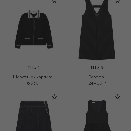
ELLA.B
ELLA.B
Шерстяной кардиган
Сарафан
16 950 ₽
24 400 ₽