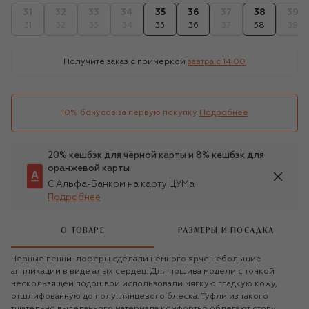
31
32
33
34
35
36
37
38
39
31
32
33
34
35
36
37
38
39
Получите заказ с примеркой
завтра c 14:00
10% бонусов за первую покупку
Подробнее
20% кешбэк для чёрной карты и 8% кешбэк для
оранжевой карты
С Альфа-Банком на карту ЦУМа
Подробнее
О ТОВАРЕ
РАЗМЕРЫ И ПОСАДКА
Черные пенни-лоферы сделали немного ярче небольшие
аппликации в виде алых сердец. Для пошива модели с тонкой
нескользящей подошвой использовали мягкую гладкую кожу,
отшлифованную до полуглянцевого блеска. Туфли из такого
тщательно выделанного материала комфортно облегают стопу,