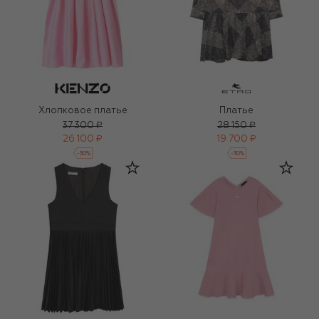
Хлопковое платье
Платье
37 300 ₽
28 150 ₽
26 100 ₽
19 700 ₽
-
30
%
-
30
%