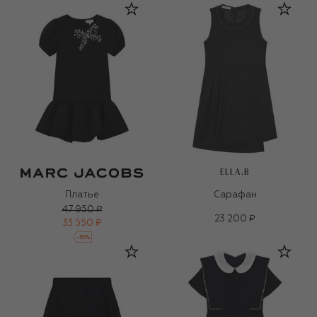
ELLA.B
Платье
Сарафан
47 950 ₽
23 200 ₽
33 550 ₽
-
30
%