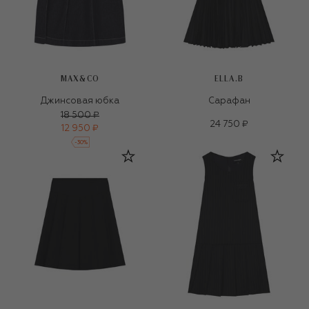
MAX&CO
ELLA.B
Джинсовая юбка
Сарафан
18 500 ₽
24 750 ₽
12 950 ₽
-
30
%