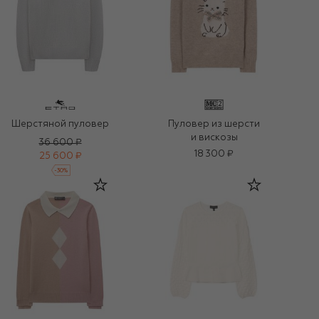
Шерстяной пуловер
Пуловер из шерсти
и вискозы
36 600 ₽
18 300 ₽
25 600 ₽
-
30
%