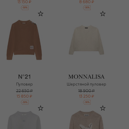
13 150 ₽
8 680 ₽
-
30
%
-
30
%
Пуловер
Шерстяной пуловер
22 650 ₽
18 900 ₽
15 850 ₽
13 250 ₽
-
30
%
-
30
%