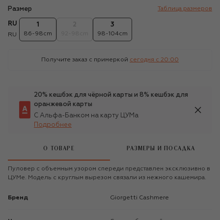
Размер
Таблица размеров
RU
1
2
3
86-98cm
92-98cm
98-104cm
RU
Получите заказ с примеркой
сегодня c 20:00
20% кешбэк для чёрной карты и 8% кешбэк для
оранжевой карты
С Альфа-Банком на карту ЦУМа
Подробнее
О ТОВАРЕ
РАЗМЕРЫ И ПОСАДКА
Пуловер с объемным узором спереди представлен эксклюзивно в
ЦУМе. Модель с круглым вырезом связали из нежного кашемира.
Бренд
Giorgetti Cashmere