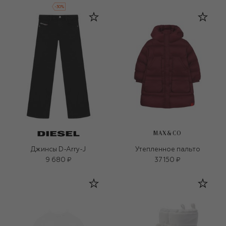
-
30
%
MAX&CO
Джинсы D-Arry-J
Утепленное пальто
9 680 ₽
37 150 ₽