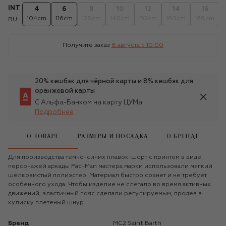
INT
4
6
8
10
12
14
16
104cm
116cm
128cm
140cm
152cm
160cm
168cm
RU
Получите заказ
8 августа c 10:00
20% кешбэк для чёрной карты и 8% кешбэк для
оранжевой карты
С Альфа-Банком на карту ЦУМа
Подробнее
О ТОВАРЕ
РАЗМЕРЫ И ПОСАДКА
О БРЕНДЕ
Для производства темно-синих плавок-шорт с принтом в виде
персонажей аркады Pac-Man мастера марки использовали мягкий
шелковистый полиэстер. Материал быстро сохнет и не требует
особенного ухода. Чтобы изделие не слетало во время активных
движений, эластичный пояс сделали регулируемым, продев в
кулиску плетеный шнур.
Бренд
MC2 Saint Barth