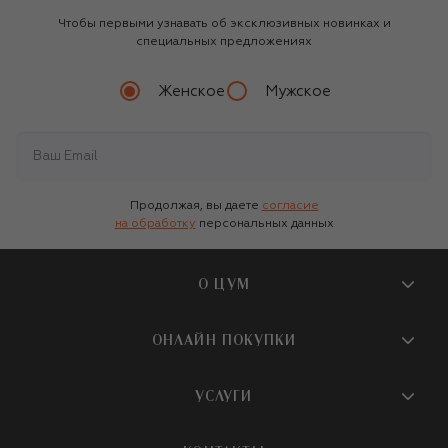
Чтобы первыми узнавать об эксклюзивных новинках и
специальных предложениях
Женское
Мужское
Продолжая, вы даете
согласие
на обработку
персональных данных
О ЦУМ
О магазине
ОНЛАЙН ПОКУПКИ
Новости и события
Вопросы и ответы
УСЛУГИ
Бутики и ПВЗ ЦУМ
Мобильное приложение
Контакты
Шопинг-сервисы