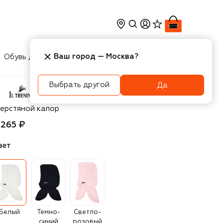
Ваш город —
Москва
?
Обувь для мальчиков
Игрушки
Аксесcуары
Выбрать другой
Да
 Trenino
ерстяной капор
 265 ₽
вет
Белый
Темно-
Светло-
синий
розовый