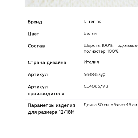
Бренд
Il Trenino
Цвет
Белый
Состав
Шерсть: 100%; Подкладка-
полиэстер: 100%;
Страна дизайна
Италия
Артикул
5638353
Артикул
CL 4065/VB
производителя
Параметры изделия
Длина 30 см, обхват 46 см.
для размера 12/18M