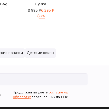
 Bag
Сумка
Варежки из хлопка
и кашемира
8 995 ₽
6 295 ₽
₽
4 190 ₽
-
30
%
ские повязки
Детские шляпы
Продолжая, вы даете
согласие на
е
обработку
персональных данных