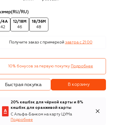
азмер
(RU/RU)
3/4А
12/18M
18/36M
42
46
48
Получите заказ с примеркой
завтра c 21:00
10% бонусов за первую покупку
Подробнее
В корзину
Быстрая покупка
20% кешбэк для чёрной карты и 8%
кешбэк для оранжевой карты
С Альфа-Банком на карту ЦУМа
Подробнее