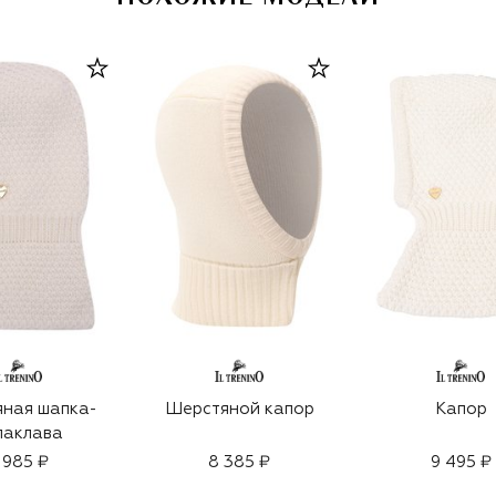
ная шапка-
Шерстяной капор
Капор
лаклава
 985 ₽
8 385 ₽
9 495 ₽