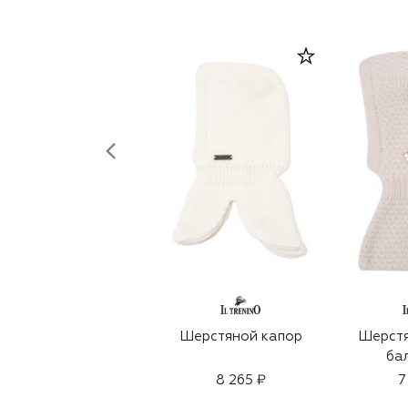
Шерстяной капор
Шерстя
ба
8 265 ₽
7