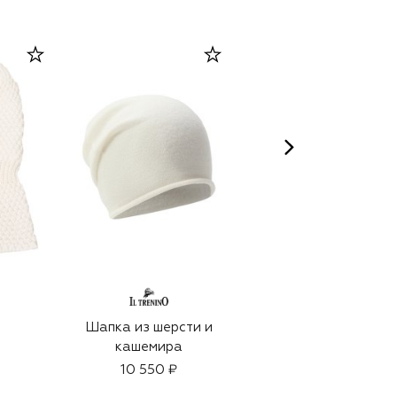
Шапка из шерсти и
Шерстяная шапка-
кашемира
балаклава
10 550 ₽
9 950 ₽